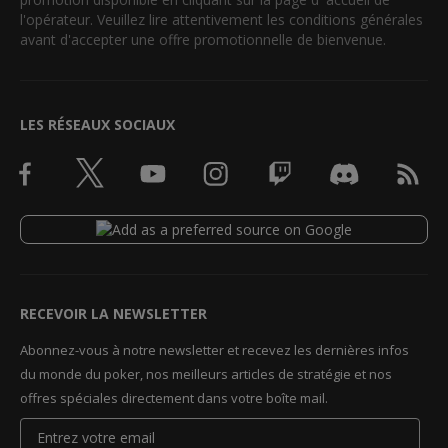
l'opérateur. Veuillez lire attentivement les conditions générales
avant d'accepter une offre promotionnelle de bienvenue.
LES RÉSEAUX SOCIAUX
RECEVOIR LA NEWSLETTER
Abonnez-vous à notre newsletter et recevez les dernières infos
du monde du poker, nos meilleurs articles de stratégie et nos
offres spéciales directement dans votre boîte mail.