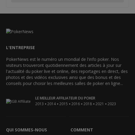
L'ENTREPRISE
PokerNews est le numéro un mondial de l'info poker. Nos
visiteurs trouveront quotidiennement des articles à jour sur
l'actualité du poker live et online, des reportages en direct, des
photos et des vidéos exclusives ainsi que des bonus et des
conseils pour choisir les meilleures salles de poker en ligne...
LE MEILLEUR AFFILIATEUR DU POKER
•
•
•
•
•
•
2013
2014
2015
2016
2018
2021
2023
QUI SOMMES-NOUS
COMMENT