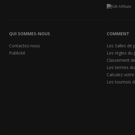
QUI SOMMES-NOUS
COMMENT
Contactez-nous
Les Salles de 
Publicité
Les règles du 
Classement de
Les termes du
Calculez votre
Les tournois d