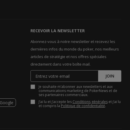
RECEVOIR LA NEWSLETTER
Abonnez-vous à notre newsletter et recevez les
dernières infos du monde du poker, nos meilleurs
articles de stratégie et nos offres spéciales
directement dans votre boîte mail.
JOIN
Je souhaite m’abonner aux newsletters et aux
communications marketing de PokerNews et de
ses partenaires commerciaux.
J’ai lu et j’accepte les
Conditions générales
et j’ai lu
et compris la
Politique de confidentialité
.