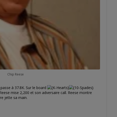
Chip Reese
 passe à 37.8K. Sur le board
 Reese mise 2,200 et son adversaire call. Reese montre
re jette sa main.