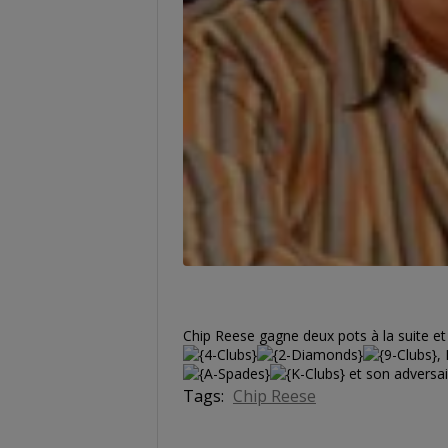
Chip Reese gagne deux pots à la suite et
,
et son adversai
Tags:
Chip Reese