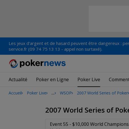
Les jeux d'argent et de hasard peuvent être dangereux : perte
service.fr (09 74 75 13 13 - appel non surtaxé).
Actualité
Poker en Ligne
Poker Live
Comment 
Accueil
Poker Live
…
WSOP
2007 World Series of Poker
2007 World Series of Pok
Event 55 - $10,000 World Champions