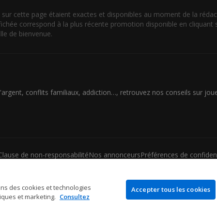
s sur cette page étaient exactes et disponibles au moment de la réd
ichée correspond à la plus récente promotion disponible en cliquant sur
lle de bienvenue.
argent, conflits familiaux, addiction…, retrouvez nos conseils sur jou
Clause de non-responsabilité
Nos annonceurs
Préférences de confident
 ne peut être reproduit, modifié ou distribué sans l'accord écrit et la
of Man
ions des cookies et technologies
Accepter tous les cookies
tiques et marketing.
Consultez