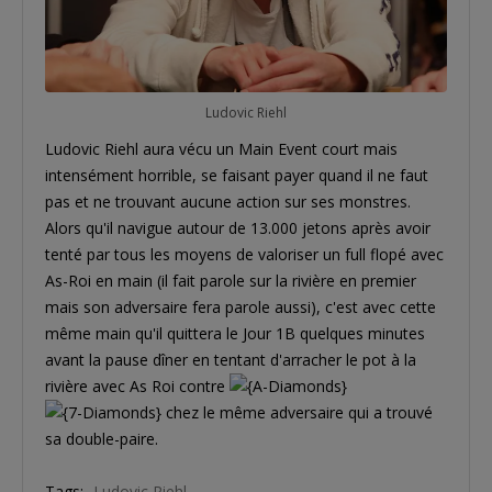
Ludovic Riehl
Ludovic Riehl aura vécu un Main Event court mais
intensément horrible, se faisant payer quand il ne faut
pas et ne trouvant aucune action sur ses monstres.
Alors qu'il navigue autour de 13.000 jetons après avoir
tenté par tous les moyens de valoriser un full flopé avec
As-Roi en main (il fait parole sur la rivière en premier
mais son adversaire fera parole aussi), c'est avec cette
même main qu'il quittera le Jour 1B quelques minutes
avant la pause dîner en tentant d'arracher le pot à la
rivière avec As Roi contre
chez le même adversaire qui a trouvé
sa double-paire.
Tags:
Ludovic Riehl