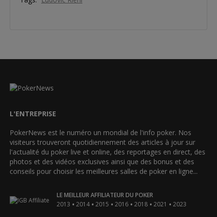
L'ENTREPRISE
PokerNews est le numéro un mondial de l'info poker. Nos
visiteurs trouveront quotidiennement des articles à jour sur
l'actualité du poker live et online, des reportages en direct, des
photos et des vidéos exclusives ainsi que des bonus et des
conseils pour choisir les meilleures salles de poker en ligne...
LE MEILLEUR AFFILIATEUR DU POKER
•
•
•
•
•
•
2013
2014
2015
2016
2018
2021
2023