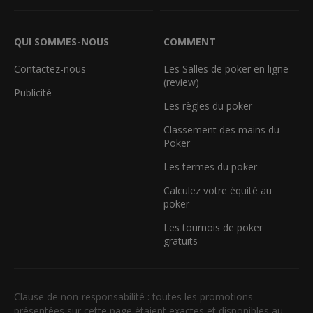
QUI SOMMES-NOUS
COMMENT
Contactez-nous
Les Salles de poker en ligne
(review)
Publicité
Les règles du poker
Classement des mains du
Poker
Les termes du poker
Calculez votre équité au
poker
Les tournois de poker
gratuits
Clause de non-responsabilité : toutes les promotions
présentées sur cette page étaient exactes et disponibles au