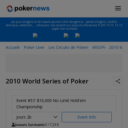
Les jeux d'argent et de hasard peuvent être dangereux : pertes d'argent, conflits
familiaux, addiction…, retrouvez nos conseils sur joueurs-info-service.fr (09 74 75 13 13
- appel non surtaxé).
Accueil
Poker Live
Les Circuits de Poker
WSOP
2010 Worl
2010 World Series of Poker
Event #57: $10,000 No-Limit Hold'em
Championship
Jours 2b
Event Info
Joueurs Survivants
1
/ 7,319