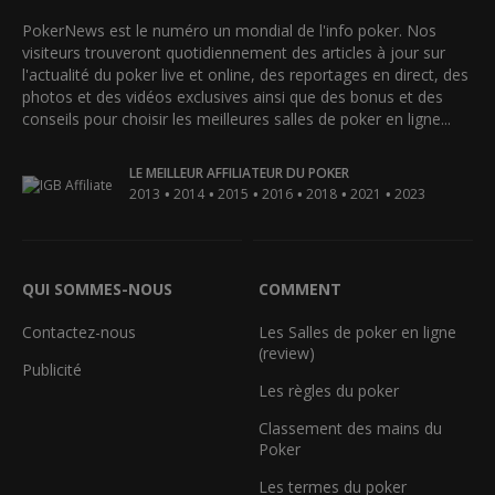
PokerNews est le numéro un mondial de l'info poker. Nos
visiteurs trouveront quotidiennement des articles à jour sur
l'actualité du poker live et online, des reportages en direct, des
photos et des vidéos exclusives ainsi que des bonus et des
conseils pour choisir les meilleures salles de poker en ligne...
LE MEILLEUR AFFILIATEUR DU POKER
•
•
•
•
•
•
2013
2014
2015
2016
2018
2021
2023
QUI SOMMES-NOUS
COMMENT
Contactez-nous
Les Salles de poker en ligne
(review)
Publicité
Les règles du poker
Classement des mains du
Poker
Les termes du poker