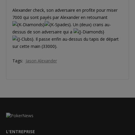
Alexander check, son adversaire en profite pour miser
7000 qui sont payés par Alexander en retournant
. Un (deux) crans au-
dessus de son adversaire qui a
. Il passe enfin au-dessus du tapis de départ
sur cette main (33000).
Tags:
Jason Alexander
L'ENTREPRISE