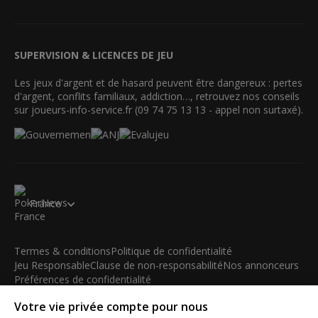
SUPERVISION & LICENCES DE JEU
Les jeux d'argent et de hasard peuvent être dangereux : pertes
d'argent, conflits familiaux, addiction…, retrouvez nos conseils
sur joueurs-info-service.fr (09 74 75 13 13 - appel non surtaxé).
France
Termes & conditions
Politique de confidentialité
Jeu Responsable
Clause de non-responsabilité
Nos annonceurs
Préférences de confidentialité
Votre vie privée compte pour nous
© 2003-2026 iBus Media Limited. Tous droits réservés. Ce