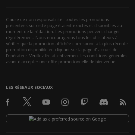
Clause de non-responsabilité : toutes les promotions
présentées sur cette page étaient exactes et disponibles au
moment de la rédaction. Les promotions peuvent changer
régulièrement. Nous encourageons tous les utilisateurs à
vérifier que la promotion affichée correspond à la plus récente
promotion disponible en cliquant sur la page d' accueil de
l'opérateur. Veuillez lire attentivement les conditions générales
avant d'accepter une offre promotionnelle de bienvenue.
LES RÉSEAUX SOCIAUX