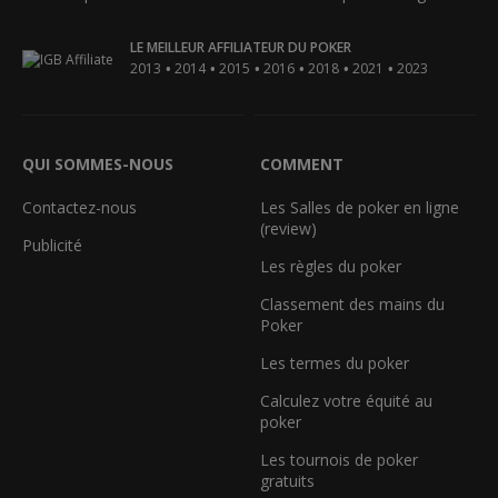
LE MEILLEUR AFFILIATEUR DU POKER
•
•
•
•
•
•
2013
2014
2015
2016
2018
2021
2023
QUI SOMMES-NOUS
COMMENT
Contactez-nous
Les Salles de poker en ligne
(review)
Publicité
Les règles du poker
Classement des mains du
Poker
Les termes du poker
Calculez votre équité au
poker
Les tournois de poker
gratuits