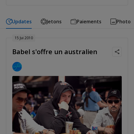
Updates
Jetons
Paiements
Photo
15 Jui 2010
Babel s'offre un australien