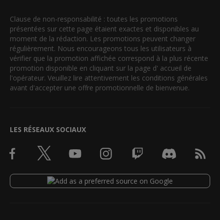
Clause de non-responsabilité : toutes les promotions
présentées sur cette page étaient exactes et disponibles au
moment de la rédaction. Les promotions peuvent changer
régulièrement. Nous encourageons tous les utilisateurs à
vérifier que la promotion affichée correspond à la plus récente
promotion disponible en cliquant sur la page d' accueil de
l'opérateur. Veuillez lire attentivement les conditions générales
avant d'accepter une offre promotionnelle de bienvenue.
LES RÉSEAUX SOCIAUX