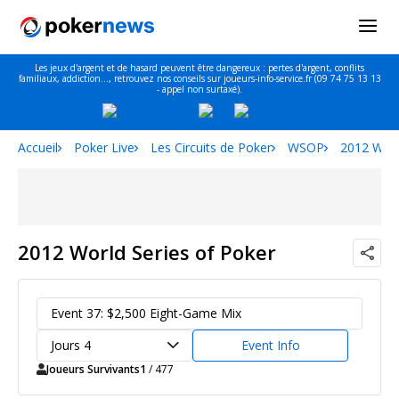
Les jeux d'argent et de hasard peuvent être dangereux : pertes d'argent, conflits
familiaux, addiction…, retrouvez nos conseils sur joueurs-info-service.fr (09 74 75 13 13
- appel non surtaxé).
Accueil
Poker Live
Les Circuits de Poker
WSOP
2012 Worl
2012 World Series of Poker
Event 37: $2,500 Eight-Game Mix
Jours 4
Event Info
Joueurs Survivants
1
/ 477