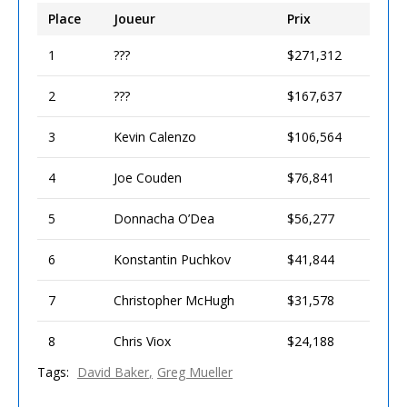
Place
Joueur
Prix
1
???
$271,312
2
???
$167,637
3
Kevin Calenzo
$106,564
4
Joe Couden
$76,841
5
Donnacha O’Dea
$56,277
6
Konstantin Puchkov
$41,844
7
Christopher McHugh
$31,578
8
Chris Viox
$24,188
Tags:
David Baker
Greg Mueller