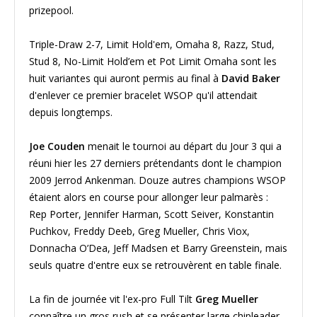
prizepool.
Triple-Draw 2-7, Limit Hold'em, Omaha 8, Razz, Stud,
Stud 8, No-Limit Hold’em et Pot Limit Omaha sont les
huit variantes qui auront permis au final à
David Baker
d'enlever ce premier bracelet WSOP qu'il attendait
depuis longtemps.
Joe Couden
menait le tournoi au départ du Jour 3 qui a
réuni hier les 27 derniers prétendants dont le champion
2009 Jerrod Ankenman. Douze autres champions WSOP
étaient alors en course pour allonger leur palmarès :
Rep Porter, Jennifer Harman, Scott Seiver, Konstantin
Puchkov, Freddy Deeb, Greg Mueller, Chris Viox,
Donnacha O’Dea, Jeff Madsen et Barry Greenstein, mais
seuls quatre d'entre eux se retrouvèrent en table finale.
La fin de journée vit l'ex-pro Full Tilt
Greg Mueller
connaître un gros rush et se présenter large chipleader