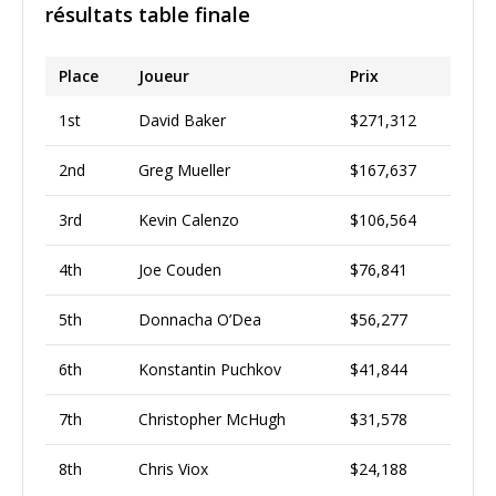
résultats table finale
Place
Joueur
Prix
1st
David Baker
$271,312
2nd
Greg Mueller
$167,637
3rd
Kevin Calenzo
$106,564
4th
Joe Couden
$76,841
5th
Donnacha O’Dea
$56,277
6th
Konstantin Puchkov
$41,844
7th
Christopher McHugh
$31,578
8th
Chris Viox
$24,188