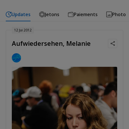
Updates
Jetons
Paiements
Photo
12 Jui 2012
Aufwiedersehen, Melanie