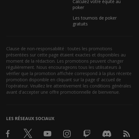
Calculez votre équité au
poker
Les tournois de poker
gratuits
Clause de non-responsabilité : toutes les promotions
présentées sur cette page étaient exactes et disponibles au
moment de la rédaction. Les promotions peuvent changer
régulièrement. Nous encourageons tous les utilisateurs à
vérifier que la promotion affichée correspond à la plus récente
promotion disponible en cliquant sur la page d' accueil de
l'opérateur. Veuillez lire attentivement les conditions générales
avant d'accepter une offre promotionnelle de bienvenue.
LES RÉSEAUX SOCIAUX