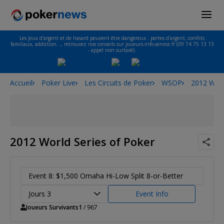
Les jeux d'argent et de hasard peuvent être dangereux : pertes d'argent, conflits
familiaux, addiction…, retrouvez nos conseils sur joueurs-info-service.fr (09 74 75 13 13
- appel non surtaxé).
Accueil
Poker Live
Les Circuits de Poker
WSOP
2012 Worl
2012 World Series of Poker
Event 8: $1,500 Omaha Hi-Low Split 8-or-Better
Jours 3
Event Info
Joueurs Survivants
1
/ 967