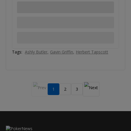
Tags:
Ashly Butler
Gavin Griffin
Herbert Tapscott
1
2
3