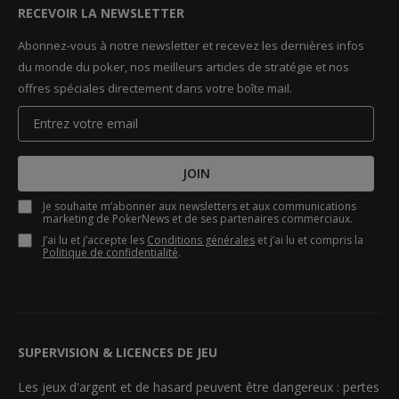
RECEVOIR LA NEWSLETTER
Abonnez-vous à notre newsletter et recevez les dernières infos
du monde du poker, nos meilleurs articles de stratégie et nos
offres spéciales directement dans votre boîte mail.
JOIN
Je souhaite m’abonner aux newsletters et aux communications
marketing de PokerNews et de ses partenaires commerciaux.
J’ai lu et j’accepte les
Conditions générales
et j’ai lu et compris la
Politique de confidentialité
.
SUPERVISION & LICENCES DE JEU
Les jeux d'argent et de hasard peuvent être dangereux : pertes