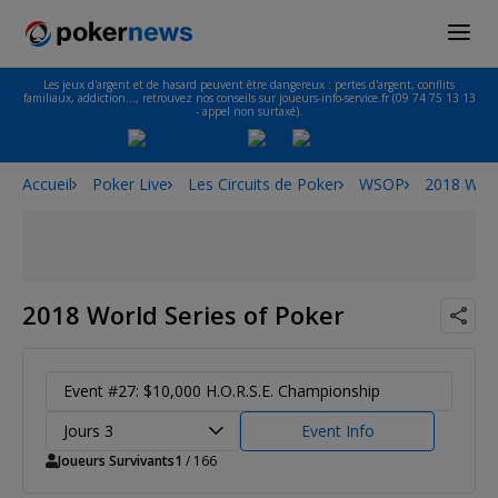
Les jeux d'argent et de hasard peuvent être dangereux : pertes d'argent, conflits
familiaux, addiction…, retrouvez nos conseils sur joueurs-info-service.fr (09 74 75 13 13
- appel non surtaxé).
Accueil
Poker Live
Les Circuits de Poker
WSOP
2018 Worl
2018 World Series of Poker
Event #27: $10,000 H.O.R.S.E. Championship
Jours 3
Event Info
Joueurs Survivants
1
/ 166