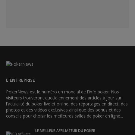
L'ENTREPRISE
PokerNews est le numéro un mondial de l'info poker. Nos
visiteurs trouveront quotidiennement des articles à jour sur
l'actualité du poker live et online, des reportages en direct, des
photos et des vidéos exclusives ainsi que des bonus et des
conseils pour choisir les meilleures salles de poker en ligne...
LE MEILLEUR AFFILIATEUR DU POKER