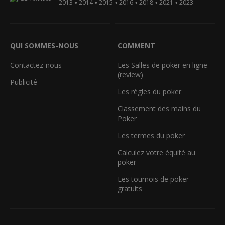
•
•
•
•
•
•
2013
2014
2015
2016
2018
2021
2023
QUI SOMMES-NOUS
COMMENT
Contactez-nous
Les Salles de poker en ligne
(review)
Publicité
Les règles du poker
Classement des mains du
Poker
Les termes du poker
Calculez votre équité au
poker
Les tournois de poker
gratuits