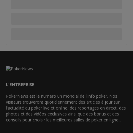
L'ENTREPRISE
PokerNews est le numéro un mondial de l'info poker. Nos
visiteurs trouveront quotidiennement des articles à jour sur
l'actualité du poker live et online, des reportages en direct, des
photos et des vidéos exclusives ainsi que des bonus et des
conseils pour choisir les meilleures salles de poker en ligne...