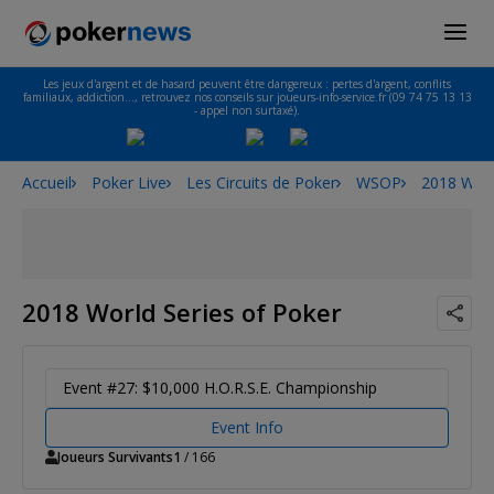
Les jeux d'argent et de hasard peuvent être dangereux : pertes d'argent, conflits
familiaux, addiction…, retrouvez nos conseils sur joueurs-info-service.fr (09 74 75 13 13
- appel non surtaxé).
Accueil
Poker Live
Les Circuits de Poker
WSOP
2018 Worl
2018 World Series of Poker
Event #27: $10,000 H.O.R.S.E. Championship
Event Info
Joueurs Survivants
1
/ 166