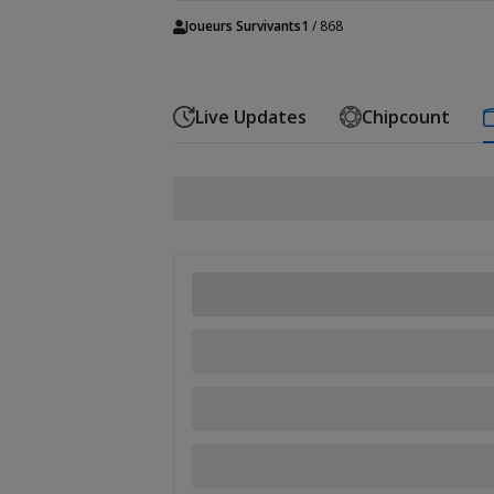
Joueurs Survivants
1
/ 868
Live Updates
Chipcount