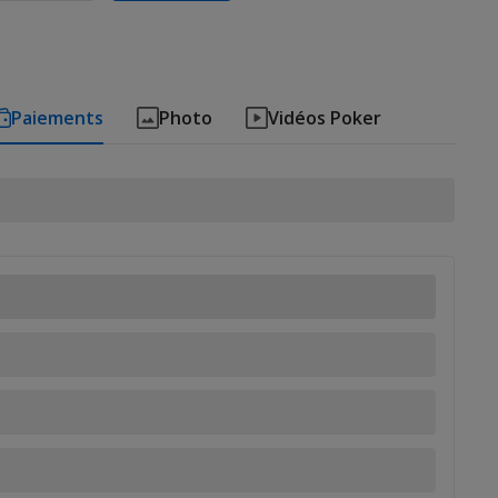
Paiements
Photo
Vidéos Poker