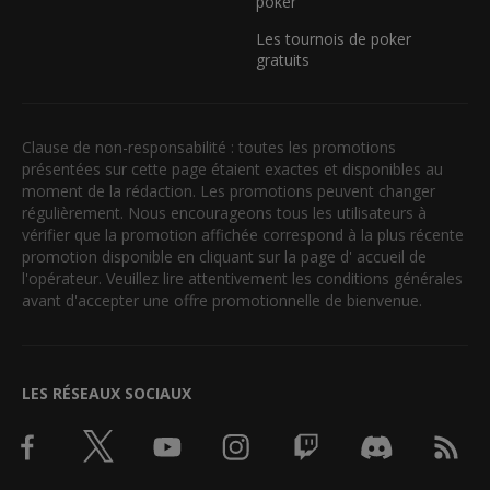
poker
Les tournois de poker
gratuits
Clause de non-responsabilité : toutes les promotions
présentées sur cette page étaient exactes et disponibles au
moment de la rédaction. Les promotions peuvent changer
régulièrement. Nous encourageons tous les utilisateurs à
vérifier que la promotion affichée correspond à la plus récente
promotion disponible en cliquant sur la page d' accueil de
l'opérateur. Veuillez lire attentivement les conditions générales
avant d'accepter une offre promotionnelle de bienvenue.
LES RÉSEAUX SOCIAUX