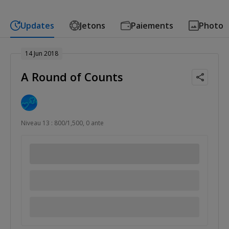
Updates
Jetons
Paiements
Photo
14 Jun 2018
A Round of Counts
Niveau 13 : 800/1,500, 0 ante