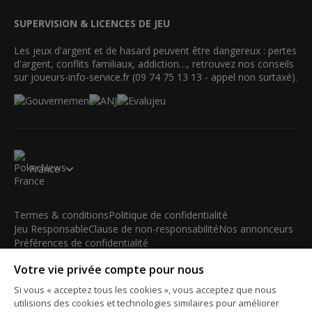
SUPERVISION & LICENCES DE JEU
Les jeux d'argent et de hasard peuvent être dangereux : pertes
d'argent, conflits familiaux, addiction…, retrouvez nos conseils
sur joueurs-info-service.fr (09 74 75 13 13 - appel non surtaxé).
France
Termes & conditions
Politique de confidentialité
Jeu Responsable
Clause de non-responsabilité
Nos annonceurs
Préférences de confidentialité
Votre vie privée compte pour nous
© 2003-2026 iBus Media Limited. Tous droits réservés. Ce
matériel ne peut être reproduit, modifié ou distribué sans
Si vous « acceptez tous les cookies », vous acceptez que nous
l'accord écrit et la permission officielle du détenteur des droits.
utilisions des cookies et technologies similaires pour améliorer