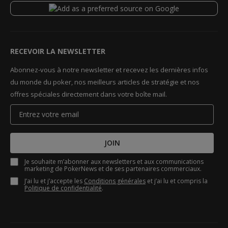
RECEVOIR LA NEWSLETTER
Abonnez-vous à notre newsletter et recevez les dernières infos
du monde du poker, nos meilleurs articles de stratégie et nos
offres spéciales directement dans votre boîte mail.
JOIN
Je souhaite m’abonner aux newsletters et aux communications
marketing de PokerNews et de ses partenaires commerciaux.
J’ai lu et j’accepte les
Conditions générales
et j’ai lu et compris la
Politique de confidentialité
.