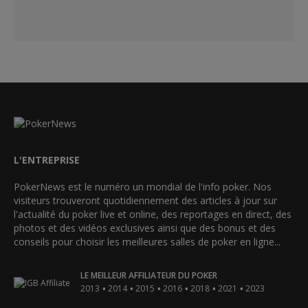
L'ENTREPRISE
PokerNews est le numéro un mondial de l'info poker. Nos
visiteurs trouveront quotidiennement des articles à jour sur
l'actualité du poker live et online, des reportages en direct, des
photos et des vidéos exclusives ainsi que des bonus et des
conseils pour choisir les meilleures salles de poker en ligne...
LE MEILLEUR AFFILIATEUR DU POKER
•
•
•
•
•
•
2013
2014
2015
2016
2018
2021
2023