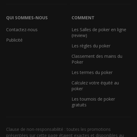
QUI SOMMES-NOUS
COMMENT
Contactez-nous
Les Salles de poker en ligne
(review)
Publicité
Les règles du poker
Classement des mains du
Poker
Les termes du poker
Calculez votre équité au
poker
Les tournois de poker
gratuits
Clause de non-responsabilité : toutes les promotions
présentées sur cette page étaient exactes et disponibles au