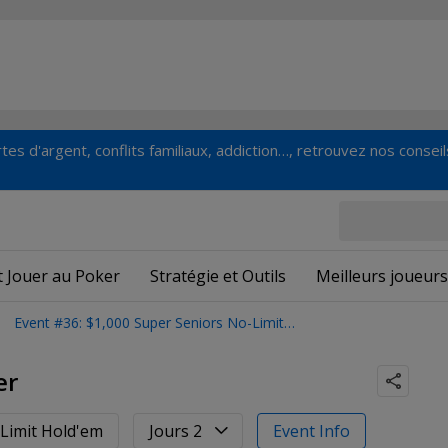
s d'argent, conflits familiaux, addiction…, retrouvez nos conseil
Jouer au Poker
Stratégie et Outils
Meilleurs joueur
Event #36: $1,000 Super Seniors No-Limit Hold'em
er
-Limit Hold'em
Jours 2
Event Info