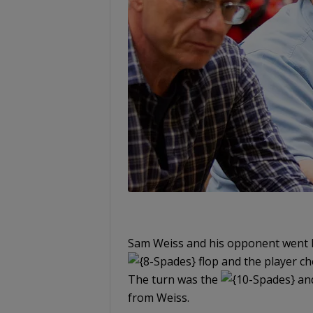
Sam Weiss and his opponent went 
flop and the player ch
The turn was the
and
from Weiss.