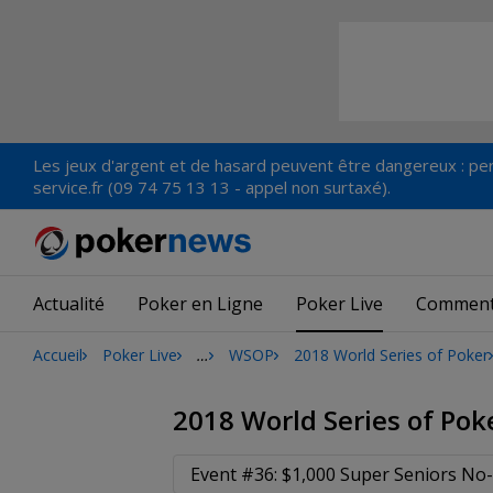
Les jeux d'argent et de hasard peuvent être dangereux : perte
service.fr (09 74 75 13 13 - appel non surtaxé).
Actualité
Poker en Ligne
Poker Live
Comment 
Accueil
Poker Live
…
WSOP
2018 World Series of Poker
2018 World Series of Pok
Event #36: $1,000 Super Seniors No