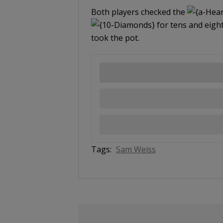
Both players checked the
for tens and eight
took the pot.
Tags:
Sam Weiss