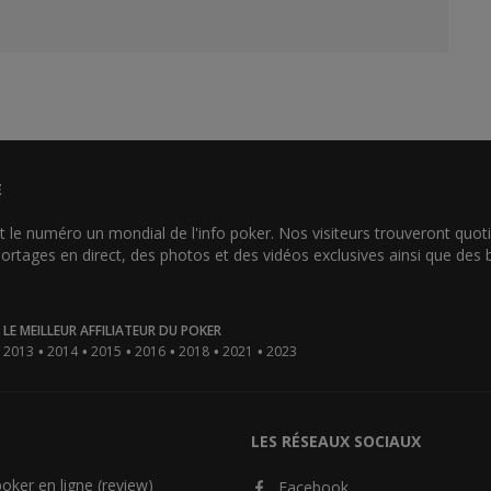
E
le numéro un mondial de l'info poker. Nos visiteurs trouveront quotidi
portages en direct, des photos et des vidéos exclusives ainsi que des b
LE MEILLEUR AFFILIATEUR DU POKER
•
•
•
•
•
•
2013
2014
2015
2016
2018
2021
2023
LES RÉSEAUX SOCIAUX
poker en ligne (review)
Facebook