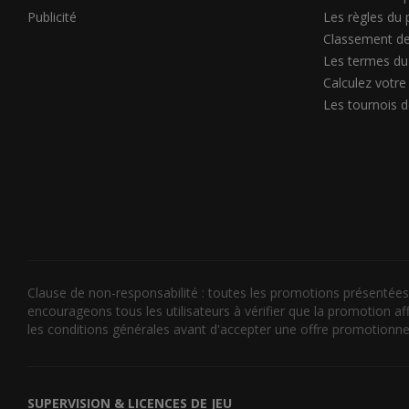
Publicité
Les règles du 
Classement de
Les termes du
Calculez votre
Les tournois d
Clause de non-responsabilité : toutes les promotions présentée
encourageons tous les utilisateurs à vérifier que la promotion aff
les conditions générales avant d'accepter une offre promotionne
SUPERVISION & LICENCES DE JEU