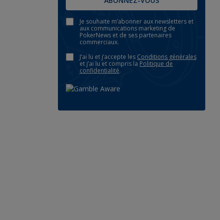
ABONNEZ-VOUS
Je souhaite m’abonner aux newsletters et
aux communications marketing de
PokerNews et de ses partenaires
commerciaux.
J’ai lu et j’accepte les
Conditions générales
et j’ai lu et compris la
Politique de
confidentialité
.