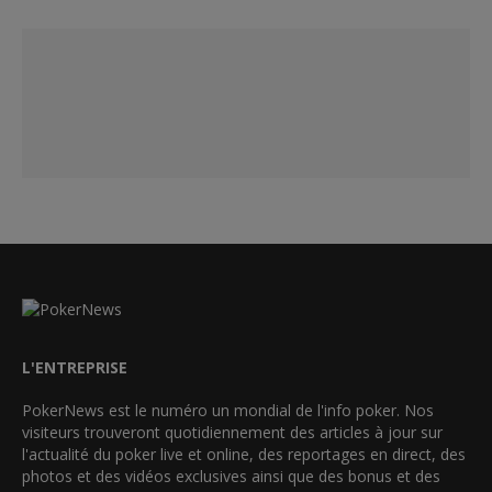
L'ENTREPRISE
PokerNews est le numéro un mondial de l'info poker. Nos
visiteurs trouveront quotidiennement des articles à jour sur
l'actualité du poker live et online, des reportages en direct, des
photos et des vidéos exclusives ainsi que des bonus et des