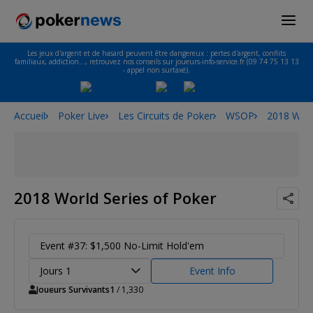
Les jeux d'argent et de hasard peuvent être dangereux : pertes d'argent, conflits
familiaux, addiction…, retrouvez nos conseils sur joueurs-info-service.fr (09 74 75 13 13
- appel non surtaxé).
Accueil
Poker Live
Les Circuits de Poker
WSOP
2018 Worl
2018 World Series of Poker
Event #37: $1,500 No-Limit Hold'em
Jours 1
Event Info
Joueurs Survivants
1
/ 1,330