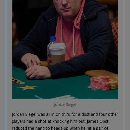
Jordan Siegel
Jordan Siegel was all in on third for a dust and four other
players had a shot at knocking him out. James Obst
reduced the hand to heads-up when he hit a pair of