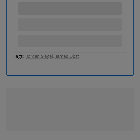
Tags:
Jordan Siegel
James Obst