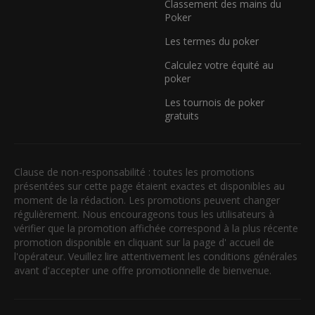
Classement des mains du
Poker
Les termes du poker
Calculez votre équité au
poker
Les tournois de poker
gratuits
Clause de non-responsabilité : toutes les promotions
présentées sur cette page étaient exactes et disponibles au
moment de la rédaction. Les promotions peuvent changer
régulièrement. Nous encourageons tous les utilisateurs à
vérifier que la promotion affichée correspond à la plus récente
promotion disponible en cliquant sur la page d' accueil de
l'opérateur. Veuillez lire attentivement les conditions générales
avant d'accepter une offre promotionnelle de bienvenue.