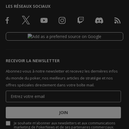
LES RÉSEAUX SOCIAUX
RECEVOIR LA NEWSLETTER
Abonnez-vous à notre newsletter et recevez les dernières infos
du monde du poker, nos meilleurs articles de stratégie et nos
offres spéciales directement dans votre boîte mail.
JOIN
Je souhaite m’abonner aux newsletters et aux communications
marketing de PokerNews et de ses partenaires commerciaux.