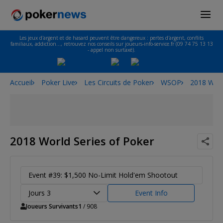
Les jeux d'argent et de hasard peuvent être dangereux : pertes d'argent, conflits
familiaux, addiction…, retrouvez nos conseils sur joueurs-info-service.fr (09 74 75 13 13
- appel non surtaxé).
Accueil
Poker Live
Les Circuits de Poker
WSOP
2018 Worl
2018 World Series of Poker
Event #39: $1,500 No-Limit Hold'em Shootout
Jours 3
Event Info
Joueurs Survivants
1
/ 908