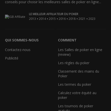
conseils pour choisir les meilleures salles de poker en ligne...
LE MEILLEUR AFFILIATEUR DU POKER
•
•
•
•
•
•
2013
2014
2015
2016
2018
2021
2023
QUI SOMMES-NOUS
COMMENT
Contactez-nous
Les Salles de poker en ligne
(review)
Publicité
Les règles du poker
Classement des mains du
Poker
Les termes du poker
Calculez votre équité au
poker
Les tournois de poker
gratuits