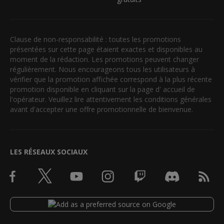
Clause de non-responsabilité : toutes les promotions
présentées sur cette page étaient exactes et disponibles au
moment de la rédaction. Les promotions peuvent changer
régulièrement. Nous encourageons tous les utilisateurs à
vérifier que la promotion affichée correspond à la plus récente
promotion disponible en cliquant sur la page d' accueil de
l'opérateur. Veuillez lire attentivement les conditions générales
avant d'accepter une offre promotionnelle de bienvenue.
LES RÉSEAUX SOCIAUX