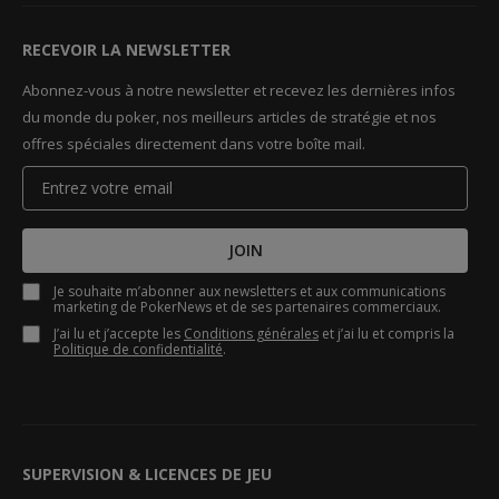
RECEVOIR LA NEWSLETTER
Abonnez-vous à notre newsletter et recevez les dernières infos
du monde du poker, nos meilleurs articles de stratégie et nos
offres spéciales directement dans votre boîte mail.
JOIN
Je souhaite m’abonner aux newsletters et aux communications
marketing de PokerNews et de ses partenaires commerciaux.
J’ai lu et j’accepte les
Conditions générales
et j’ai lu et compris la
Politique de confidentialité
.
SUPERVISION & LICENCES DE JEU