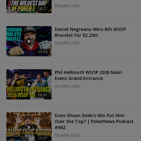
06 juillet 2026
28:27
Daniel Negreanu Wins 8th WSOP
Bracelet For $2.25m
03 juillet 2026
03:38
Phil Hellmuth WSOP 2026 Main
Event Grand Entrance
03 juillet 2026
06:41
Does Shaun Deeb’s Win Put Him
Over the Top? | PokerNews Podcast
#982
03 juillet 2026
26:07