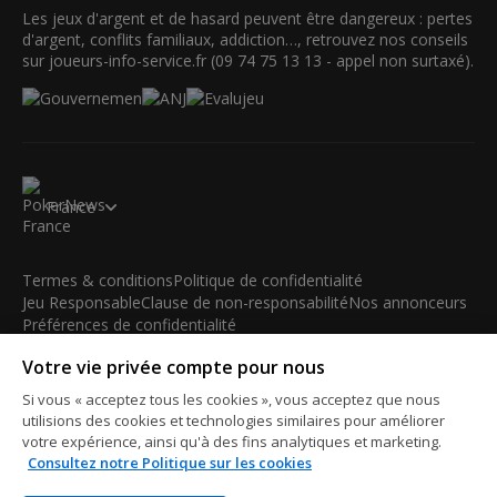
Les jeux d'argent et de hasard peuvent être dangereux : pertes
d'argent, conflits familiaux, addiction…, retrouvez nos conseils
sur joueurs-info-service.fr (09 74 75 13 13 - appel non surtaxé).
France
Termes & conditions
Politique de confidentialité
Jeu Responsable
Clause de non-responsabilité
Nos annonceurs
Préférences de confidentialité
Votre vie privée compte pour nous
© 2003-2026 iBus Media Limited. Tous droits réservés. Ce
matériel ne peut être reproduit, modifié ou distribué sans
Si vous « acceptez tous les cookies », vous acceptez que nous
l'accord écrit et la permission officielle du détenteur des droits.
utilisions des cookies et technologies similaires pour améliorer
iBus Media Limited, 33-37 Athol Street IM1 1LB -Douglas -Isle
votre expérience, ainsi qu'à des fins analytiques et marketing.
Consultez notre Politique sur les cookies
of Man