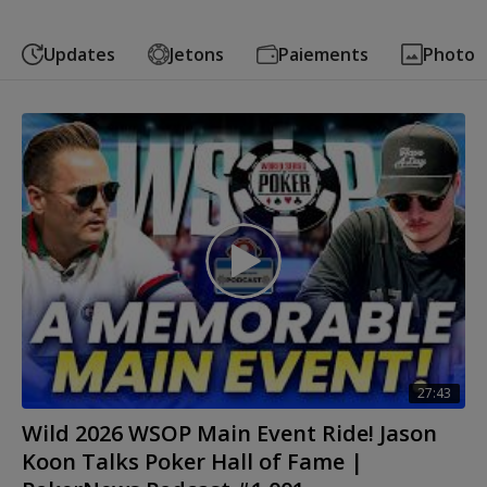
Updates
Jetons
Paiements
Photo
27:43
Wild 2026 WSOP Main Event Ride! Jason
Koon Talks Poker Hall of Fame |