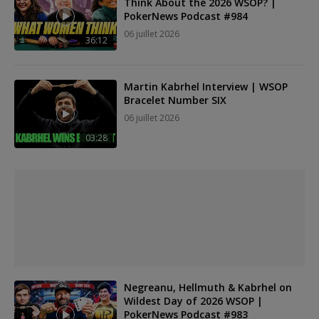
Think About the 2026 WSOP? |
PokerNews Podcast #984
06 juillet 2026
36:12
Martin Kabrhel Interview | WSOP
Bracelet Number SIX
06 juillet 2026
03:28
Negreanu, Hellmuth & Kabrhel on
Wildest Day of 2026 WSOP |
PokerNews Podcast #983