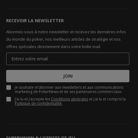
RECEVOIR LA NEWSLETTER
Abonnez-vous à notre newsletter et recevez les dernières infos
du monde du poker, nos meilleurs articles de stratégie et nos
offres spéciales directement dans votre boîte mail.
JOIN
Je souhaite m’abonner aux newsletters et aux communications
marketing de PokerNews et de ses partenaires commerciaux.
J’ai lu et j’accepte les
Conditions générales
et j’ai lu et compris la
Politique de confidentialité
.
SUPERVISION & LICENCES DE JEU