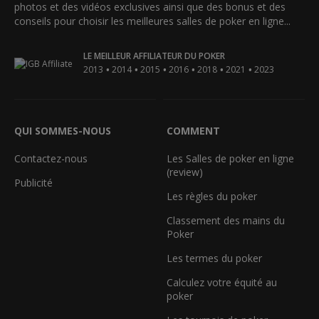
photos et des vidéos exclusives ainsi que des bonus et des
conseils pour choisir les meilleures salles de poker en ligne...
LE MEILLEUR AFFILIATEUR DU POKER
•
•
•
•
•
•
2013
2014
2015
2016
2018
2021
2023
QUI SOMMES-NOUS
COMMENT
Contactez-nous
Les Salles de poker en ligne
(review)
Publicité
Les règles du poker
Classement des mains du
Poker
Les termes du poker
Calculez votre équité au
poker