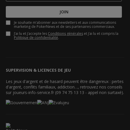
JOIN
Je souhaite m’abonner aux newsletters et aux communications
marketing de PokerNews et de ses partenaires commerciaux.
J’ai lu et j’accepte les
Conditions générales
et j’ai lu et compris la
Politique de confidentialité
.
SUPERVISION & LICENCES DE JEU
Les jeux d'argent et de hasard peuvent être dangereux : pertes
d'argent, conflits familiaux, addiction…, retrouvez nos conseils
sur joueurs-info-service.fr (09 74 75 13 13 - appel non surtaxé).