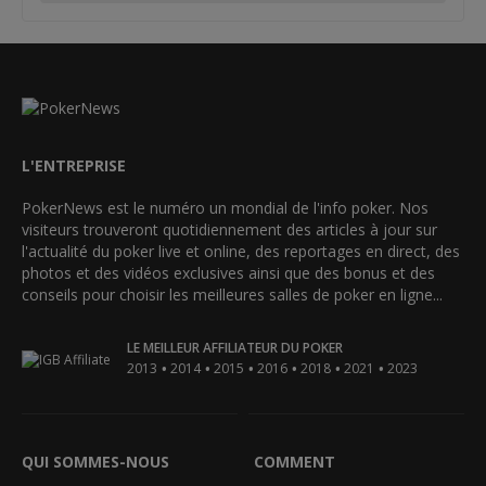
L'ENTREPRISE
PokerNews est le numéro un mondial de l'info poker. Nos
visiteurs trouveront quotidiennement des articles à jour sur
l'actualité du poker live et online, des reportages en direct, des
photos et des vidéos exclusives ainsi que des bonus et des
conseils pour choisir les meilleures salles de poker en ligne...
LE MEILLEUR AFFILIATEUR DU POKER
•
•
•
•
•
•
2013
2014
2015
2016
2018
2021
2023
QUI SOMMES-NOUS
COMMENT