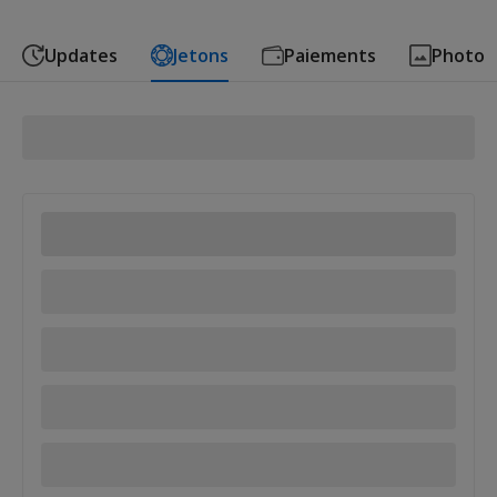
Updates
Jetons
Paiements
Photo