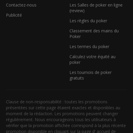
Contactez-nous
Les Salles de poker en ligne
(review)
Publicité
Les règles du poker
Classement des mains du
Poker
Les termes du poker
Calculez votre équité au
poker
Les tournois de poker
gratuits
Clause de non-responsabilité : toutes les promotions
présentées sur cette page étaient exactes et disponibles au
moment de la rédaction. Les promotions peuvent changer
régulièrement. Nous encourageons tous les utilisateurs à
vérifier que la promotion affichée correspond à la plus récente
promotion disponible en cliquant sur la page d' accueil de