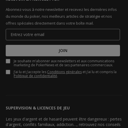
Abonnez-vous à notre newsletter et recevez les dernières infos
du monde du poker, nos meilleurs articles de stratégie et nos
offres spéciales directement dans votre boîte mail.
JOIN
Je souhaite m’abonner aux newsletters et aux communications
marketing de PokerNews et de ses partenaires commerciaux.
J’ai lu et j’accepte les
Conditions générales
et j’ai lu et compris la
Politique de confidentialité
.
SUPERVISION & LICENCES DE JEU
Les jeux d'argent et de hasard peuvent être dangereux : pertes
d'argent, conflits familiaux, addiction…, retrouvez nos conseils