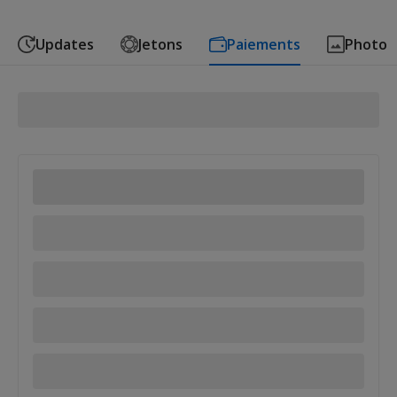
Updates
Jetons
Paiements
Photo