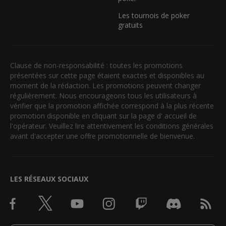
Les tournois de poker
gratuits
Clause de non-responsabilité : toutes les promotions
présentées sur cette page étaient exactes et disponibles au
moment de la rédaction. Les promotions peuvent changer
régulièrement. Nous encourageons tous les utilisateurs à
vérifier que la promotion affichée correspond à la plus récente
promotion disponible en cliquant sur la page d' accueil de
l'opérateur. Veuillez lire attentivement les conditions générales
avant d'accepter une offre promotionnelle de bienvenue.
LES RÉSEAUX SOCIAUX