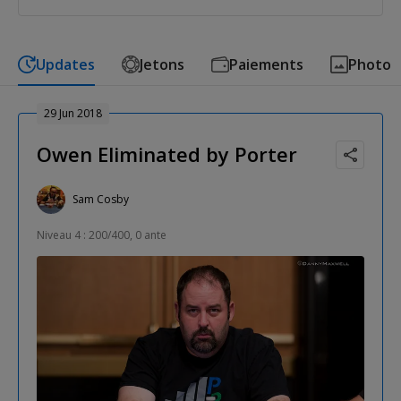
Updates
Jetons
Paiements
Photo
29 Jun 2018
Owen Eliminated by Porter
Sam Cosby
Niveau 4 : 200/400, 0 ante