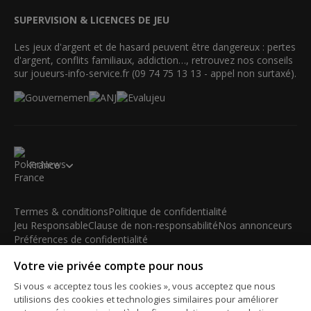
SUPERVISION & LICENCES DE JEU
Les jeux d'argent et de hasard peuvent être dangereux : pertes
d'argent, conflits familiaux, addiction…, retrouvez nos conseils
sur joueurs-info-service.fr (09 74 75 13 13 - appel non surtaxé).
France
Termes & conditions
Politique de confidentialité
Jeu Responsable
Clause de non-responsabilité
Nos annonceurs
Préférences de confidentialité
Votre vie privée compte pour nous
© 2003-2026 iBus Media Limited. Tous droits réservés. Ce
matériel ne peut être reproduit, modifié ou distribué sans
Si vous « acceptez tous les cookies », vous acceptez que nous
l'accord écrit et la permission officielle du détenteur des droits.
utilisions des cookies et technologies similaires pour améliorer