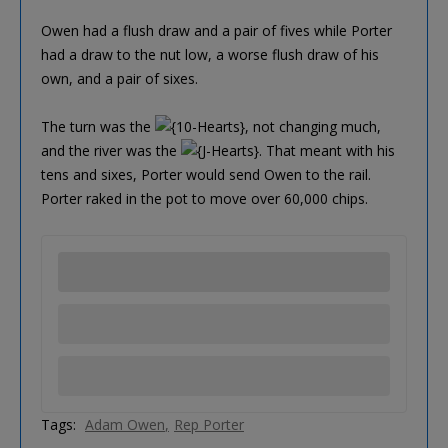
Owen had a flush draw and a pair of fives while Porter
had a draw to the nut low, a worse flush draw of his
own, and a pair of sixes.
The turn was the
, not changing much,
and the river was the
. That meant with his
tens and sixes, Porter would send Owen to the rail.
Porter raked in the pot to move over 60,000 chips.
Tags:
Adam Owen
Rep Porter