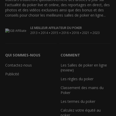
l'actualité du poker live et online, des reportages en direct, des
photos et des vidéos exclusives ainsi que des bonus et des
conseils pour choisir les meilleures salles de poker en ligne...
LE MEILLEUR AFFILIATEUR DU POKER
•
•
•
•
•
•
2013
2014
2015
2016
2018
2021
2023
QUI SOMMES-NOUS
COMMENT
Contactez-nous
Les Salles de poker en ligne
(review)
Publicité
Les règles du poker
Classement des mains du
Poker
Les termes du poker
Calculez votre équité au
poker