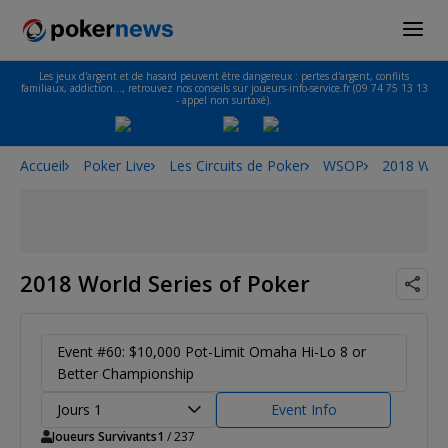
Les jeux d'argent et de hasard peuvent être dangereux : pertes d'argent, conflits
familiaux, addiction…, retrouvez nos conseils sur joueurs-info-service.fr (09 74 75 13 13
- appel non surtaxé).
Accueil
Poker Live
Les Circuits de Poker
WSOP
2018 Worl
2018 World Series of Poker
Event #60: $10,000 Pot-Limit Omaha Hi-Lo 8 or
Better Championship
Jours 1
Event Info
Joueurs Survivants
1
/ 237