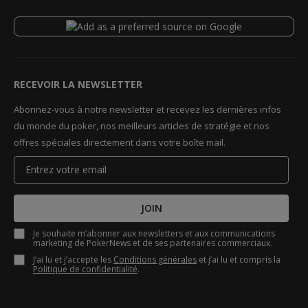
RECEVOIR LA NEWSLETTER
Abonnez-vous à notre newsletter et recevez les dernières infos
du monde du poker, nos meilleurs articles de stratégie et nos
offres spéciales directement dans votre boîte mail.
JOIN
Je souhaite m’abonner aux newsletters et aux communications
marketing de PokerNews et de ses partenaires commerciaux.
J’ai lu et j’accepte les
Conditions générales
et j’ai lu et compris la
Politique de confidentialité
.