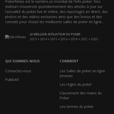
PokerNews est le numéro un mondial de l'info poker. Nos
visiteurs trouveront quotidiennement des articles à jour sur
l'actualité du poker live et online, des reportages en direct, des
photos et des vidéos exclusives ainsi que des bonus et des
conseils pour choisir les meilleures salles de poker en ligne...
LE MEILLEUR AFFILIATEUR DU POKER
•
•
•
•
•
•
2013
2014
2015
2016
2018
2021
2023
QUI SOMMES-NOUS
COMMENT
Contactez-nous
Les Salles de poker en ligne
(review)
Publicité
Les règles du poker
Classement des mains du
Poker
Les termes du poker