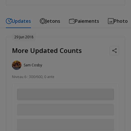
Updates
Jetons
Paiements
Photo
29 Jun 2018
More Updated Counts
Sam Cosby
Niveau 6 : 300/600, 0 ante