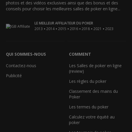
photos et des vidéos exclusives ainsi que des bonus et des
conseils pour choisir les meilleures salles de poker en ligne...
LE MEILLEUR AFFILIATEUR DU POKER
•
•
•
•
•
•
2013
2014
2015
2016
2018
2021
2023
QUI SOMMES-NOUS
COMMENT
Contactez-nous
Les Salles de poker en ligne
(review)
Publicité
Les règles du poker
Classement des mains du
Poker
Les termes du poker
Calculez votre équité au
poker