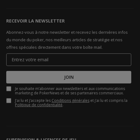
RECEVOIR LA NEWSLETTER
Abonnez-vous à notre newsletter et recevez les dernières infos
du monde du poker, nos meilleurs articles de stratégie et nos
offres spéciales directement dans votre boîte mail.
JOIN
Je souhaite m’abonner aux newsletters et aux communications
marketing de PokerNews et de ses partenaires commerciaux.
J’ai lu et j’accepte les
Conditions générales
et j’ai lu et compris la
Politique de confidentialité
.
SUPERVISION & LICENCES DE JEU