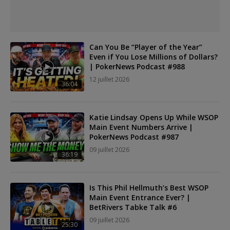
Can You Be “Player of the Year”
Even if You Lose Millions of Dollars?
| PokerNews Podcast #988
12 juillet 2026
36:04
Katie Lindsay Opens Up While WSOP
Main Event Numbers Arrive |
PokerNews Podcast #987
09 juillet 2026
36:19
Is This Phil Hellmuth’s Best WSOP
Main Event Entrance Ever? |
BetRivers Tabke Talk #6
09 juillet 2026
25:30