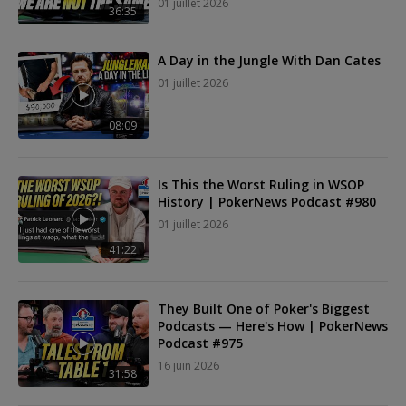
01 juillet 2026
36:35
A Day in the Jungle With Dan Cates
01 juillet 2026
08:09
Is This the Worst Ruling in WSOP
History | PokerNews Podcast #980
01 juillet 2026
41:22
They Built One of Poker's Biggest
Podcasts — Here's How | PokerNews
Podcast #975
16 juin 2026
31:58