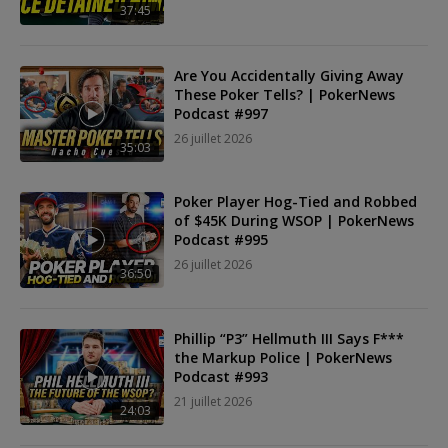
37:45
Are You Accidentally Giving Away
These Poker Tells? | PokerNews
Podcast #997
26 juillet 2026
35:03
Poker Player Hog-Tied and Robbed
of $45K During WSOP | PokerNews
Podcast #995
26 juillet 2026
36:50
Phillip “P3” Hellmuth III Says F***
the Markup Police | PokerNews
Podcast #993
21 juillet 2026
24:03