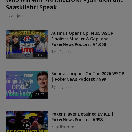
Saaskilahti Speak
Il y a 1 jour
Ausmus Opens Up! Plus, WSOP
Finalists Mueller & Gagliano |
PokerNews Podcast #1,000
Il y a 3 jours
48:04
Solana's Impact On The 2026 WSOP
| PokerNews Podcast #999
Il y a 4 jours
36:07
Poker Player Detained By ICE |
PokerNews Podcast #998
30 juillet 2026