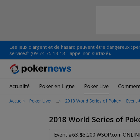
Les jeux d'argent et de hasard peuvent être dangereux : perte
service.fr (09 74 75 13 13 - appel non surtaxé).
Actualité
Poker en Ligne
Poker Live
Comment 
Accueil
Poker Live
…
2018 World Series of Poker
Event #63:
2018 World Series of Pok
Event #63: $3,200 WSOP.com ONLIN