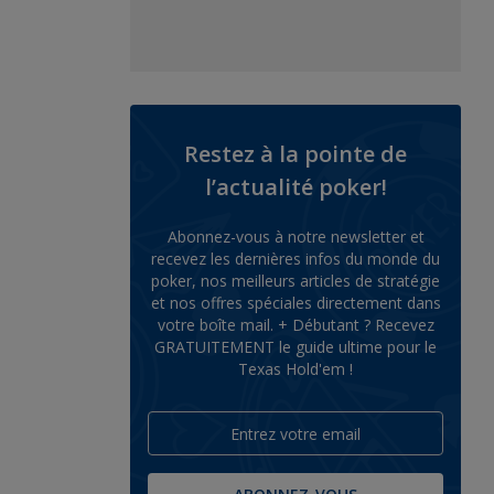
Restez à la pointe de
l’actualité poker!
Abonnez-vous à notre newsletter et
recevez les dernières infos du monde du
poker, nos meilleurs articles de stratégie
et nos offres spéciales directement dans
votre boîte mail. + Débutant ? Recevez
GRATUITEMENT le guide ultime pour le
Texas Hold'em !