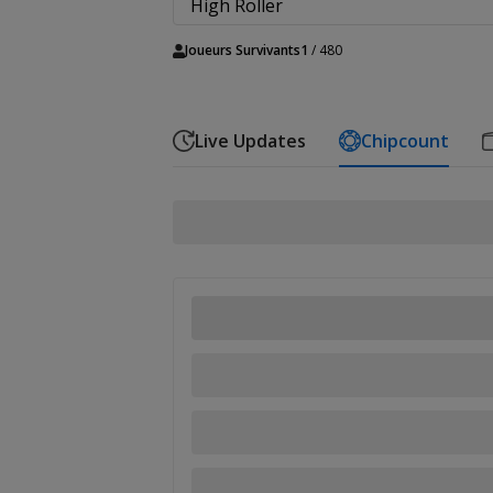
High Roller
Joueurs Survivants
1
/ 480
Live Updates
Chipcount