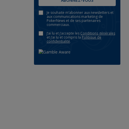
ABONNEZ-VOUS
Je souhaite m’abonner aux newsletters et
aux communications marketing de
PokerNews et de ses partenaires
commerciaux.
J’ai lu et j’accepte les
Conditions générales
et j’ai lu et compris la
Politique de
confidentialité
.