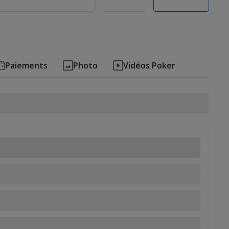
Paiements
Photo
Vidéos Poker