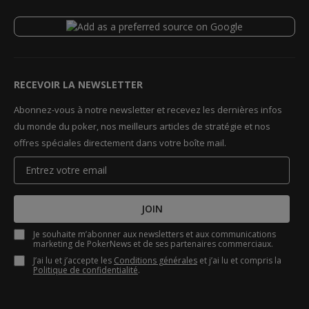
RECEVOIR LA NEWSLETTER
Abonnez-vous à notre newsletter et recevez les dernières infos
du monde du poker, nos meilleurs articles de stratégie et nos
offres spéciales directement dans votre boîte mail.
JOIN
Je souhaite m’abonner aux newsletters et aux communications
marketing de PokerNews et de ses partenaires commerciaux.
J’ai lu et j’accepte les
Conditions générales
et j’ai lu et compris la
Politique de confidentialité
.