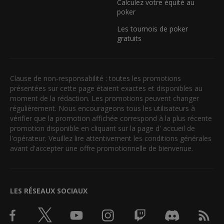
Calculez votre équité au
poker
Les tournois de poker
gratuits
Clause de non-responsabilité : toutes les promotions
présentées sur cette page étaient exactes et disponibles au
moment de la rédaction. Les promotions peuvent changer
régulièrement. Nous encourageons tous les utilisateurs à
vérifier que la promotion affichée correspond à la plus récente
promotion disponible en cliquant sur la page d' accueil de
l'opérateur. Veuillez lire attentivement les conditions générales
avant d'accepter une offre promotionnelle de bienvenue.
LES RÉSEAUX SOCIAUX