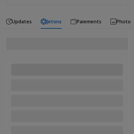
Updates
Jetons
Paiements
Photo