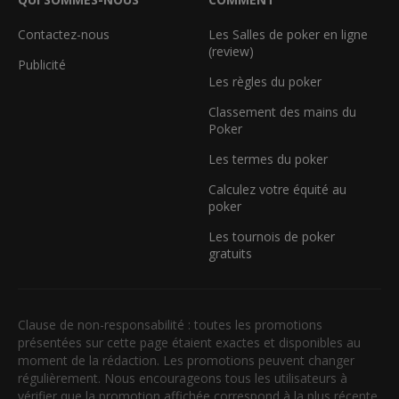
Contactez-nous
Les Salles de poker en ligne
(review)
Publicité
Les règles du poker
Classement des mains du
Poker
Les termes du poker
Calculez votre équité au
poker
Les tournois de poker
gratuits
Clause de non-responsabilité : toutes les promotions
présentées sur cette page étaient exactes et disponibles au
moment de la rédaction. Les promotions peuvent changer
régulièrement. Nous encourageons tous les utilisateurs à
vérifier que la promotion affichée correspond à la plus récente