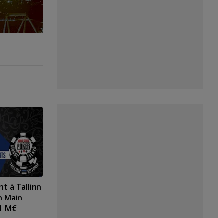
t à Tallinn
n Main
 1 M€