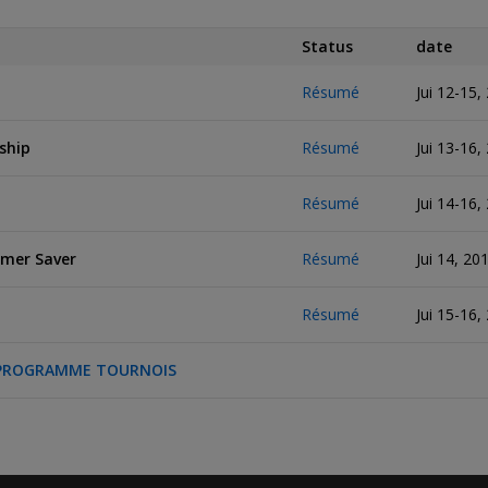
Status
date
Résumé
Jui 12-15,
ship
Résumé
Jui 13-16,
Résumé
Jui 14-16,
mer Saver
Résumé
Jui 14, 20
Résumé
Jui 15-16,
 PROGRAMME TOURNOIS