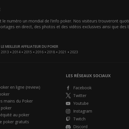
E
le numéro un mondial de l'info poker. Nos visiteurs trouveront quotidi
portages en direct, des photos et des vidéos exclusives ainsi que des b
LE MEILLEUR AFFILIATEUR DU POKER
•
•
•
•
•
•
2013
2014
2015
2016
2018
2021
2023
LES RÉSEAUX SOCIAUX
poker en ligne (review)
Facebook
poker
Twitter
s mains du Poker
Youtube
 poker
Instagram
 équité au poker
Twitch
e poker gratuits
Discord