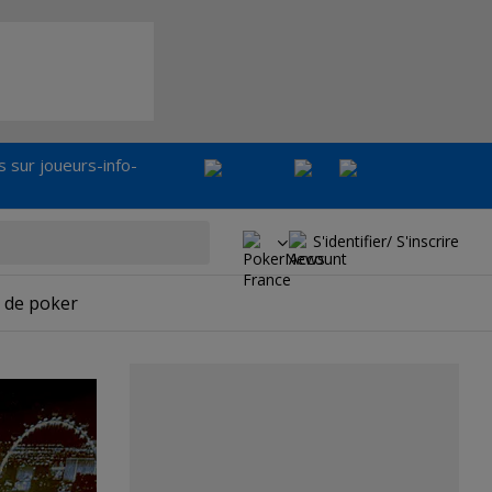
s sur joueurs-info-
S'identifier/ S'inscrire
s de poker