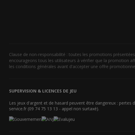
Clause de non-responsabilité : toutes les promotions présentée
encourageons tous les utilisateurs à vérifier que la promotion aff
les conditions générales avant d'accepter une offre promotionne
SUPERVISION & LICENCES DE JEU
Les jeux d'argent et de hasard peuvent être dangereux : pertes d'
service.fr (09 74 75 13 13 - appel non surtaxé).