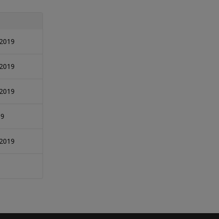
 2019
 2019
 2019
19
 2019