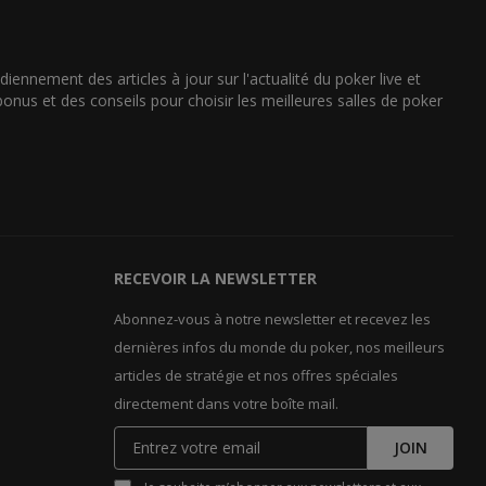
ennement des articles à jour sur l'actualité du poker live et
onus et des conseils pour choisir les meilleures salles de poker
RECEVOIR LA NEWSLETTER
Abonnez-vous à notre newsletter et recevez les
dernières infos du monde du poker, nos meilleurs
articles de stratégie et nos offres spéciales
directement dans votre boîte mail.
JOIN