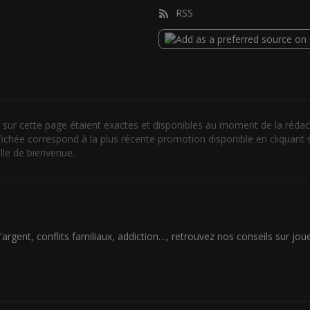
RSS
s sur cette page étaient exactes et disponibles au moment de la réd
ichée correspond à la plus récente promotion disponible en cliquant sur
lle de bienvenue.
argent, conflits familiaux, addiction…, retrouvez nos conseils sur jou