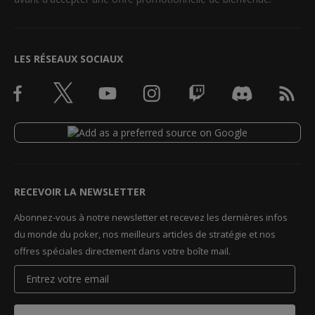
LES RÉSEAUX SOCIAUX
RECEVOIR LA NEWSLETTER
Abonnez-vous à notre newsletter et recevez les dernières infos
du monde du poker, nos meilleurs articles de stratégie et nos
offres spéciales directement dans votre boîte mail.