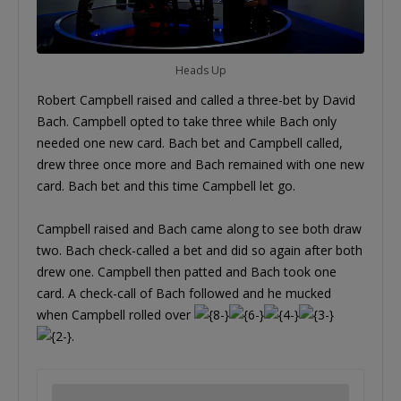
Heads Up
Robert Campbell raised and called a three-bet by David
Bach. Campbell opted to take three while Bach only
needed one new card. Bach bet and Campbell called,
drew three once more and Bach remained with one new
card. Bach bet and this time Campbell let go.
Campbell raised and Bach came along to see both draw
two. Bach check-called a bet and did so again after both
drew one. Campbell then patted and Bach took one
card. A check-call of Bach followed and he mucked
when Campbell rolled over
.