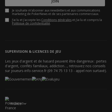
JOIN
Je souhaite m’abonner aux newsletters et aux communications
marketing de PokerNews et de ses partenaires commerciaux.
J’ai lu et j’accepte les
Conditions générales
et j’ai lu et compris la
Politique de confidentialité
.
SUPERVISION & LICENCES DE JEU
Les jeux d'argent et de hasard peuvent être dangereux : pertes
d'argent, conflits familiaux, addiction…, retrouvez nos conseils
sur joueurs-info-service.fr (09 74 75 13 13 - appel non surtaxé).
France