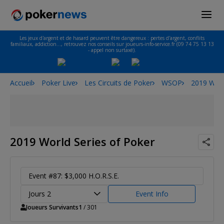
Les jeux d'argent et de hasard peuvent être dangereux : pertes d'argent, conflits
familiaux, addiction…, retrouvez nos conseils sur joueurs-info-service.fr (09 74 75 13 13
- appel non surtaxé).
Accueil
Poker Live
Les Circuits de Poker
WSOP
2019 Worl
2019 World Series of Poker
Event #87: $3,000 H.O.R.S.E.
Jours 2
Event Info
Joueurs Survivants
1
/ 301