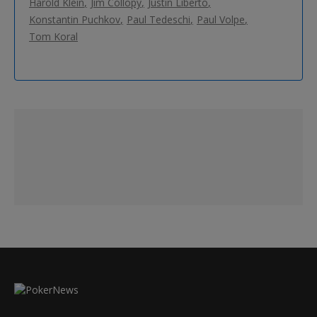
Harold Klein
Jim Collopy
Justin Liberto
Konstantin Puchkov
Paul Tedeschi
Paul Volpe
Tom Koral