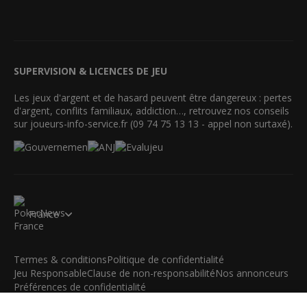
SUPERVISION & LICENCES DE JEU
Les jeux d'argent et de hasard peuvent être dangereux : pertes
d'argent, conflits familiaux, addiction…, retrouvez nos conseils
sur joueurs-info-service.fr (09 74 75 13 13 - appel non surtaxé).
France
Termes & conditions
Politique de confidentialité
Jeu Responsable
Clause de non-responsabilité
Nos annonceurs
Préférences de confidentialité