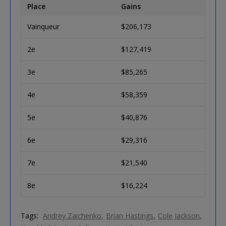
Place
Gains
Vainqueur
$206,173
2e
$127,419
3e
$85,265
4e
$58,359
5e
$40,876
6e
$29,316
7e
$21,540
8e
$16,224
Tags:
Andrey Zaichenko
Brian Hastings
Cole Jackson