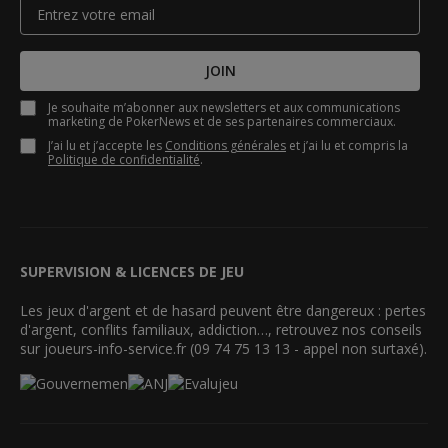
JOIN
Je souhaite m’abonner aux newsletters et aux communications
marketing de PokerNews et de ses partenaires commerciaux.
J’ai lu et j’accepte les
Conditions générales
et j’ai lu et compris la
Politique de confidentialité
.
SUPERVISION & LICENCES DE JEU
Les jeux d'argent et de hasard peuvent être dangereux : pertes
d'argent, conflits familiaux, addiction…, retrouvez nos conseils
sur joueurs-info-service.fr (09 74 75 13 13 - appel non surtaxé).