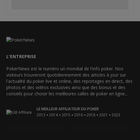
L'ENTREPRISE
PokerNews est le numéro un mondial de l'info poker. Nos
visiteurs trouveront quotidiennement des articles à jour sur
l'actualité du poker live et online, des reportages en direct, des
photos et des vidéos exclusives ainsi que des bonus et des
conseils pour choisir les meilleures salles de poker en ligne...
LE MEILLEUR AFFILIATEUR DU POKER
•
•
•
•
•
•
2013
2014
2015
2016
2018
2021
2023