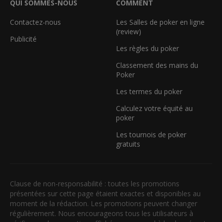
QUI SOMMES-NOUS
COMMENT
Contactez-nous
Les Salles de poker en ligne
(review)
Publicité
Les règles du poker
Classement des mains du
Poker
Les termes du poker
Calculez votre équité au
poker
Les tournois de poker
gratuits
Clause de non-responsabilité : toutes les promotions
présentées sur cette page étaient exactes et disponibles au
moment de la rédaction. Les promotions peuvent changer
régulièrement. Nous encourageons tous les utilisateurs à