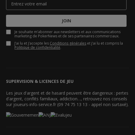
JOIN
Je souhaite m’abonner aux newsletters et aux communications
marketing de PokerNews et de ses partenaires commerciaux.
J’ai lu et j’accepte les
Conditions générales
et j’ai lu et compris la
Politique de confidentialité
.
SUPERVISION & LICENCES DE JEU
Les jeux d'argent et de hasard peuvent être dangereux : pertes
d'argent, conflits familiaux, addiction…, retrouvez nos conseils
sur joueurs-info-service.fr (09 74 75 13 13 - appel non surtaxé).