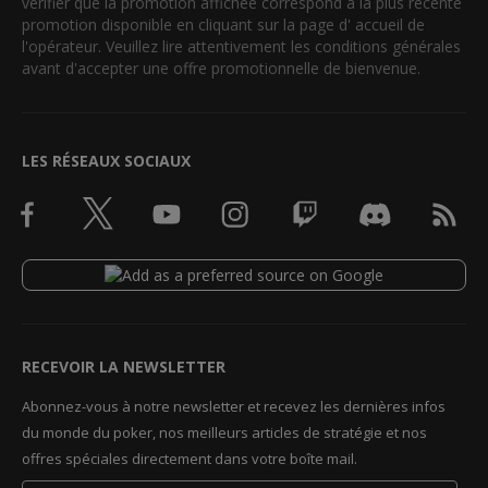
vérifier que la promotion affichée correspond à la plus récente
promotion disponible en cliquant sur la page d' accueil de
l'opérateur. Veuillez lire attentivement les conditions générales
avant d'accepter une offre promotionnelle de bienvenue.
LES RÉSEAUX SOCIAUX
RECEVOIR LA NEWSLETTER
Abonnez-vous à notre newsletter et recevez les dernières infos
du monde du poker, nos meilleurs articles de stratégie et nos
offres spéciales directement dans votre boîte mail.