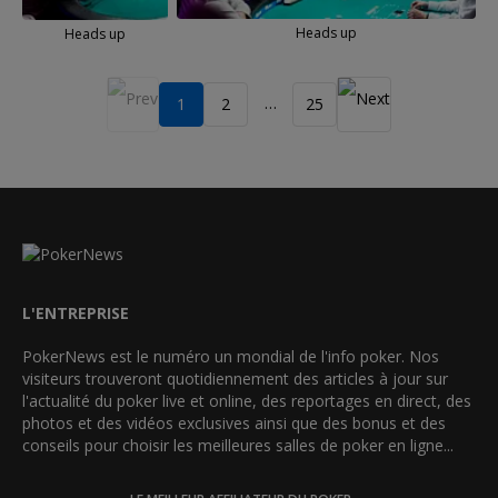
Heads up
Heads up
…
1
2
25
L'ENTREPRISE
PokerNews est le numéro un mondial de l'info poker. Nos
visiteurs trouveront quotidiennement des articles à jour sur
l'actualité du poker live et online, des reportages en direct, des
photos et des vidéos exclusives ainsi que des bonus et des
conseils pour choisir les meilleures salles de poker en ligne...