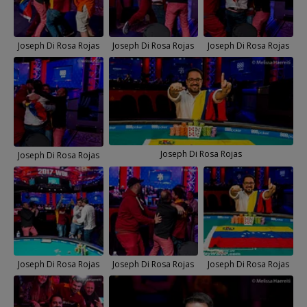
Joseph Di Rosa Rojas
Joseph Di Rosa Rojas
Joseph Di Rosa Rojas
Joseph Di Rosa Rojas
Joseph Di Rosa Rojas
Joseph Di Rosa Rojas
Joseph Di Rosa Rojas
Joseph Di Rosa Rojas