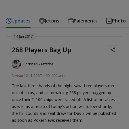
Updates
Jetons
Paiements
Photo
14 Jun 2017
268 Players Bag Up
Christian Zetzsche
Niveau 12 : 1,200/2,400, 400 ante
The last three hands of the night saw three players run
out of chips, and all remaining 268 players bagged up
once their T-100 chips were raced off. A list of notables
as well as a recap of today's action will follow shortly,
the full counts and seat draw for Day 3 will be published
as soon as PokerNews receives them.