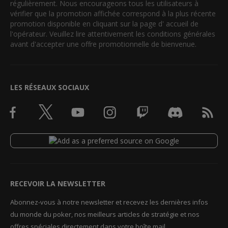
régulièrement. Nous encourageons tous les utilisateurs à
vérifier que la promotion affichée correspond à la plus récente
promotion disponible en cliquant sur la page d' accueil de
l'opérateur. Veuillez lire attentivement les conditions générales
avant d'accepter une offre promotionnelle de bienvenue.
LES RÉSEAUX SOCIAUX
RECEVOIR LA NEWSLETTER
Abonnez-vous à notre newsletter et recevez les dernières infos
du monde du poker, nos meilleurs articles de stratégie et nos
offres spéciales directement dans votre boîte mail.