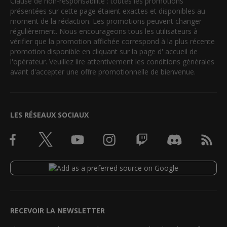
Clause de non-responsabilité : toutes les promotions
présentées sur cette page étaient exactes et disponibles au
moment de la rédaction. Les promotions peuvent changer
régulièrement. Nous encourageons tous les utilisateurs à
vérifier que la promotion affichée correspond à la plus récente
promotion disponible en cliquant sur la page d' accueil de
l'opérateur. Veuillez lire attentivement les conditions générales
avant d'accepter une offre promotionnelle de bienvenue.
LES RÉSEAUX SOCIAUX
RECEVOIR LA NEWSLETTER