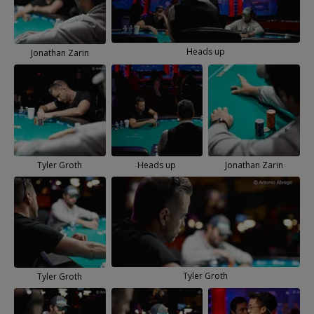
Heads up
Jonathan Zarin
Tyler Groth
Heads up
Jonathan Zarin
Tyler Groth
Tyler Groth