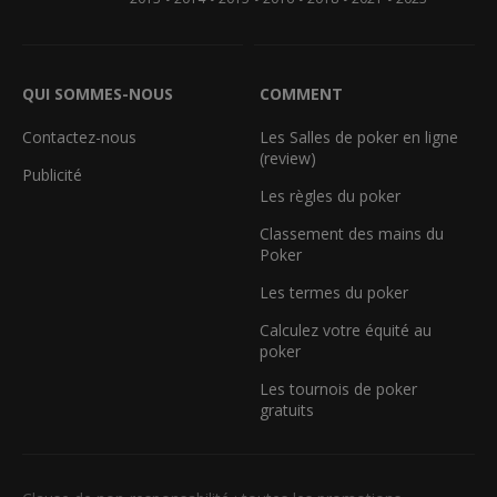
QUI SOMMES-NOUS
COMMENT
Contactez-nous
Les Salles de poker en ligne
(review)
Publicité
Les règles du poker
Classement des mains du
Poker
Les termes du poker
Calculez votre équité au
poker
Les tournois de poker
gratuits