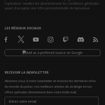
l'opérateur. Veuillez lire attentivement les conditions générales
avant d'accepter une offre promotionnelle de bienvenue.
LES RÉSEAUX SOCIAUX
RECEVOIR LA NEWSLETTER
Abonnez-vous à notre newsletter et recevez les dernières infos
du monde du poker, nos meilleurs articles de stratégie et nos
offres spéciales directement dans votre boîte mail.