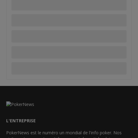
L'ENTREPRISE
PokerNews est le numéro un mondial de l'info poker. Nos