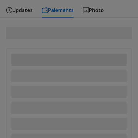
Updates
Paiements
Photo