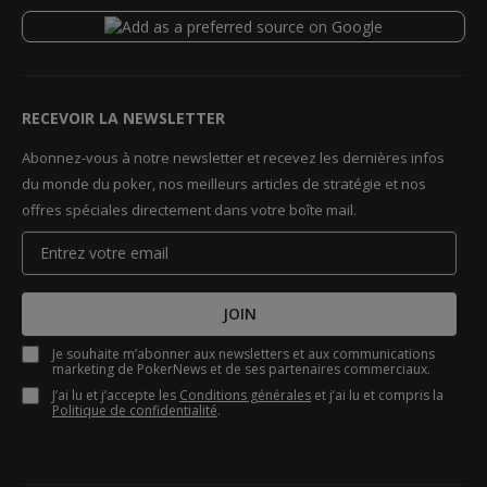
RECEVOIR LA NEWSLETTER
Abonnez-vous à notre newsletter et recevez les dernières infos
du monde du poker, nos meilleurs articles de stratégie et nos
offres spéciales directement dans votre boîte mail.
JOIN
Je souhaite m’abonner aux newsletters et aux communications
marketing de PokerNews et de ses partenaires commerciaux.
J’ai lu et j’accepte les
Conditions générales
et j’ai lu et compris la
Politique de confidentialité
.