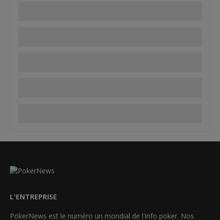
L'ENTREPRISE
PokerNews est le numéro un mondial de l'info poker. Nos