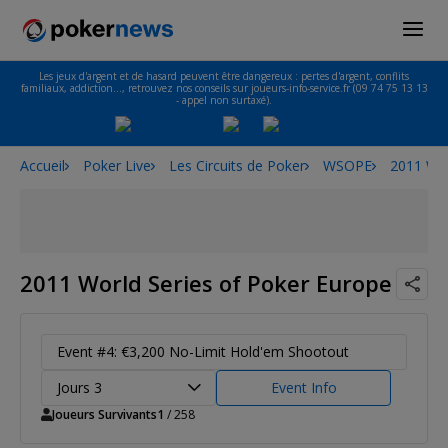
Les jeux d'argent et de hasard peuvent être dangereux : pertes d'argent, conflits
familiaux, addiction…, retrouvez nos conseils sur joueurs-info-service.fr (09 74 75 13 13
- appel non surtaxé).
Accueil
Poker Live
Les Circuits de Poker
WSOPE
2011 Wor
2011 World Series of Poker Europe
Event #4: €3,200 No-Limit Hold'em Shootout
Jours 3
Event Info
Joueurs Survivants
1
/ 258