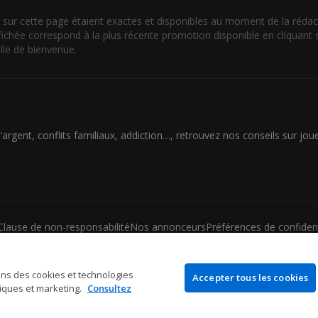
s sur cette page étaient exactes et disponibles au moment de la réd
ichée correspond à la plus récente promotion disponible en cliquant sur
lle de bienvenue.
argent, conflits familiaux, addiction…, retrouvez nos conseils sur jou
Clause de non-responsabilité
Nos annonceurs
Préférences de confident
 ne peut être reproduit, modifié ou distribué sans l'accord écrit et la
of Man
ions des cookies et technologies
Accepter tous les cookies
tiques et marketing.
Consultez