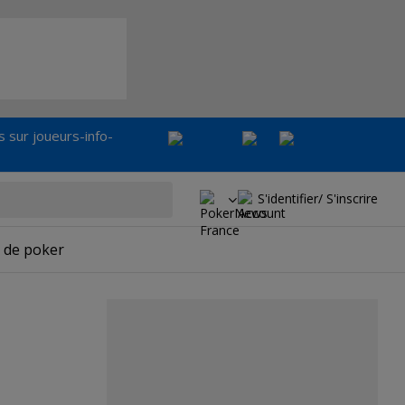
s sur joueurs-info-
S'identifier/ S'inscrire
s de poker