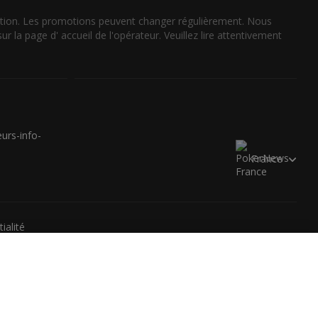
action. Les promotions peuvent changer régulièrement. Nous
 la page d' accueil de l'opérateur. Veuillez lire attentivement
eurs-info-
France
ialité
 permission officielle du détenteur des droits.