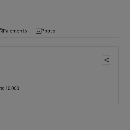
Paiements
Photo
e: 10.000