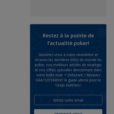
Restez à la pointe de
l’actualité poker!
Abonnez-vous à notre newsletter et
recevez les dernières infos du monde du
poker, nos meilleurs articles de stratégie
et nos offres spéciales directement dans
votre boîte mail. + Débutant ? Recevez
GRATUITEMENT le guide ultime pour le
Texas Hold'em !