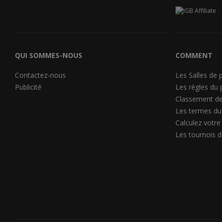
QUI SOMMES-NOUS
COMMENT
Contactez-nous
Les Salles de 
Publicité
Les règles du 
Classement de
Les termes du
Calculez votre
Les tournois d