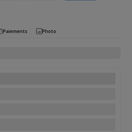
Paiements
Photo