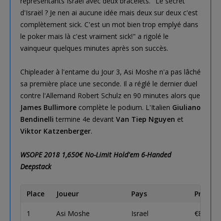
représentants Israël avec deux bracelets. "Le secret
d'Israël ? Je nen ai aucune idée mais deux sur deux c'est
complètement sick. C'est un mot bien trop emplyé dans
le poker mais là c'est vraiment sick!" a rigolé le
vainqueur quelques minutes après son succès.
Chipleader à l'entame du Jour 3, Asi Moshe n'a pas lâché
sa première place une seconde. Il a réglé le dernier duel
contre l'Allemand Robert Schulz en 90 minutes alors que
James Bullimore
complète le podium. L'Italien
Giuliano
Bendinelli
termine 4e devant
Van Tiep Nguyen
et
Viktor Katzenberger
.
WSOPE 2018 1,650€ No-Limit Hold'em 6-Handed
Deepstack
Place
Joueur
Pays
Prix €
1
Asi Moshe
Israel
€82,280