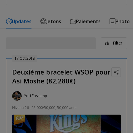
Updates
Jetons
Paiements
Photo
Filter
17 Oct 2018
Deuxième bracelet WSOP pour
Asi Moshe (82,280€)
Yori Epskamp
Niveau 26 : 25,000/50,000, 50,000 ante