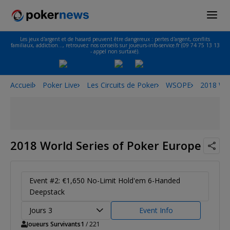
Les jeux d'argent et de hasard peuvent être dangereux : pertes d'argent, conflits
familiaux, addiction…, retrouvez nos conseils sur joueurs-info-service.fr (09 74 75 13 13
- appel non surtaxé).
Accueil
Poker Live
Les Circuits de Poker
WSOPE
2018 Wor
2018 World Series of Poker Europe
Event #2: €1,650 No-Limit Hold'em 6-Handed
Deepstack
Jours 3
Event Info
Joueurs Survivants
1
/ 221