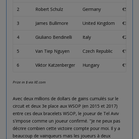
2
Robert Schulz
Germany
€50,842
3
James Bullimore
United Kingdom
€33,149
4
Giuliano Bendinelli
Italy
€22,210
5
Van Tiep Nguyen
Czech Republic
€15,303
6
Viktor Katzenberger
Hungary
€10,852
Prize in $ via XE.com
Avec deux millions de dollars de gains cumulés sur le
circuit et deux 3e place aux WSOP (en 2015 et 2017)
entre ces deux bracelets WSOP, le joueur de Tel Aviv
s'impose comme un joueur confirmé. "Je ne peux pas
décrire combien cette victoire compte pour moi. Il y a
beaucoup de vainqueurs mais les joueurs à deux