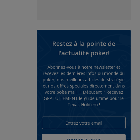
Restez à la pointe de
l’actualité poker!
Abonnez-vous à notre newsletter et
recevez les dernières infos du monde du
poker, nos meilleurs articles de stratégie
et nos offres spéciales directement dans
votre boîte mail. + Débutant ? Recevez
GRATUITEMENT le guide ultime pour le
Texas Hold'em !