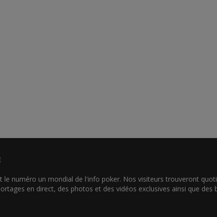
E
le numéro un mondial de l'info poker. Nos visiteurs trouveront quotidi
portages en direct, des photos et des vidéos exclusives ainsi que des b