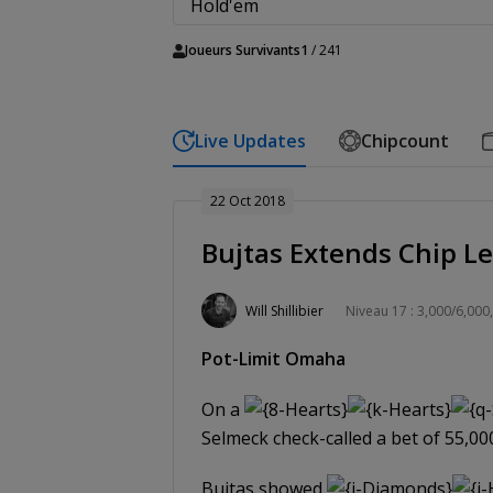
Hold'em
Joueurs Survivants
1
/ 241
Live Updates
Chipcount
22 Oct 2018
Bujtas Extends Chip L
Will Shillibier
Niveau 17 : 3,000/6,000
Pot-Limit Omaha
On a
Selmeck check-called a bet of 55,00
Bujtas showed