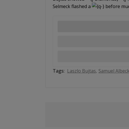
Selmeck flashed a
before muc
Tags:
Laszlo Bujtas
Samuel Albec