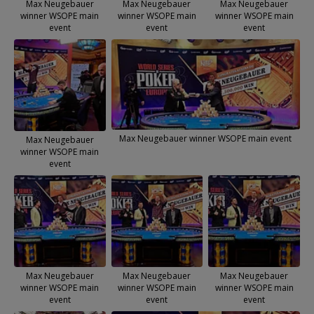
Max Neugebauer
Max Neugebauer
Max Neugebauer
winner WSOPE main
winner WSOPE main
winner WSOPE main
event
event
event
Max Neugebauer winner WSOPE main event
Max Neugebauer
winner WSOPE main
event
Max Neugebauer
Max Neugebauer
Max Neugebauer
winner WSOPE main
winner WSOPE main
winner WSOPE main
event
event
event