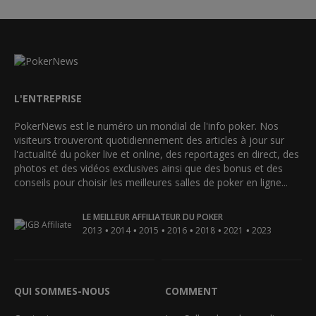
L'ENTREPRISE
PokerNews est le numéro un mondial de l'info poker. Nos
visiteurs trouveront quotidiennement des articles à jour sur
l'actualité du poker live et online, des reportages en direct, des
photos et des vidéos exclusives ainsi que des bonus et des
conseils pour choisir les meilleures salles de poker en ligne...
LE MEILLEUR AFFILIATEUR DU POKER
•
•
•
•
•
•
2013
2014
2015
2016
2018
2021
2023
QUI SOMMES-NOUS
COMMENT