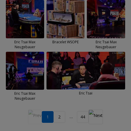
Eric Tsai Max
Bracelet WSOPE
Eric Tsai Max
Neugebauer
Neugebauer
Eric Tsai
Eric Tsai Max
Neugebauer
…
1
2
44