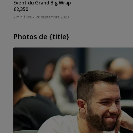
Event du Grand Big Wrap
€2,350
2 min à lire
20 septembre 2023
Photos de {title}