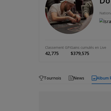
Do
Nationa
Classement GPI
Gains cumulés en Live
42,775
$379,575
Tournois
News
Album 