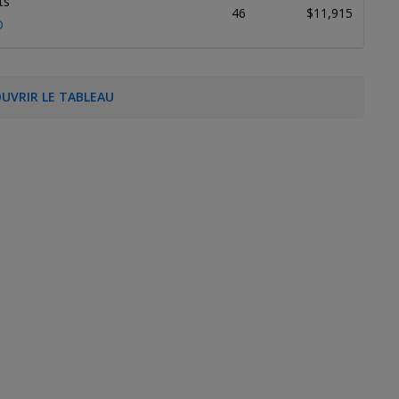
ts
46
$11,915
D
UVRIR LE TABLEAU