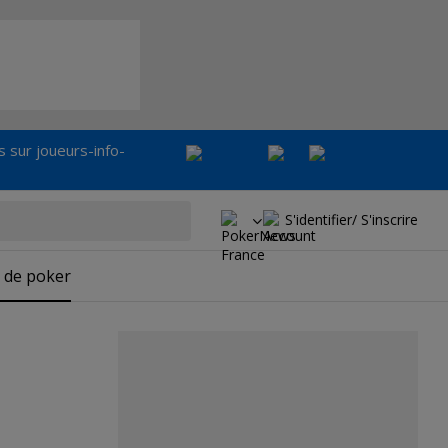
s sur joueurs-info-
S'identifier/ S'inscrire
s de poker