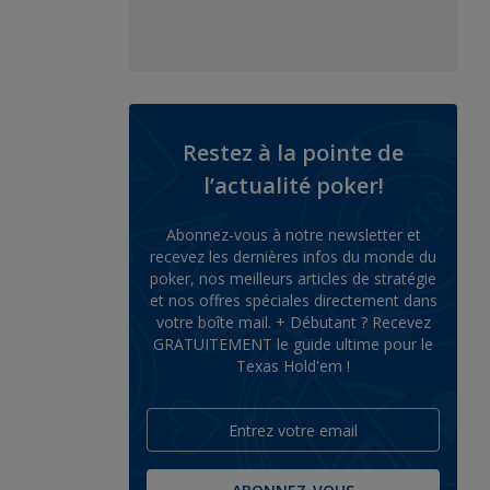
Restez à la pointe de
l’actualité poker!
Abonnez-vous à notre newsletter et
recevez les dernières infos du monde du
poker, nos meilleurs articles de stratégie
et nos offres spéciales directement dans
votre boîte mail. + Débutant ? Recevez
GRATUITEMENT le guide ultime pour le
Texas Hold'em !