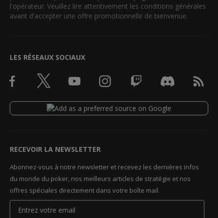
l'opérateur. Veuillez lire attentivement les conditions générales
avant d'accepter une offre promotionnelle de bienvenue.
LES RÉSEAUX SOCIAUX
RECEVOIR LA NEWSLETTER
Abonnez-vous à notre newsletter et recevez les dernières infos
du monde du poker, nos meilleurs articles de stratégie et nos
offres spéciales directement dans votre boîte mail.