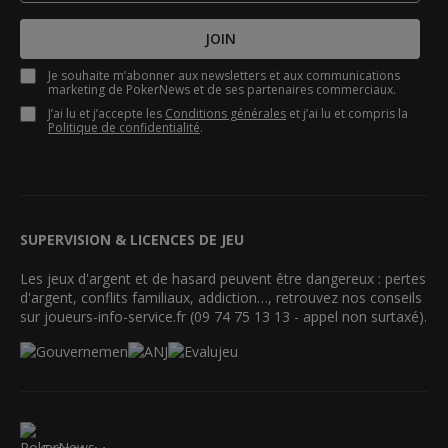
JOIN
Je souhaite m’abonner aux newsletters et aux communications
marketing de PokerNews et de ses partenaires commerciaux.
J’ai lu et j’accepte les
Conditions générales
et j’ai lu et compris la
Politique de confidentialité
.
SUPERVISION & LICENCES DE JEU
Les jeux d'argent et de hasard peuvent être dangereux : pertes
d'argent, conflits familiaux, addiction…, retrouvez nos conseils
sur joueurs-info-service.fr (09 74 75 13 13 - appel non surtaxé).