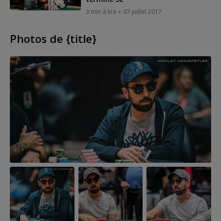
3 min à lire
07 juillet 2017
Photos de {title}