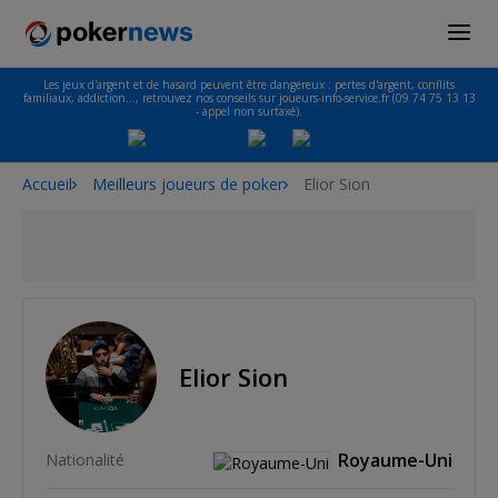
Les jeux d'argent et de hasard peuvent être dangereux : pertes d'argent, conflits
familiaux, addiction…, retrouvez nos conseils sur joueurs-info-service.fr (09 74 75 13 13
- appel non surtaxé).
Accueil
Meilleurs joueurs de poker
Elior Sion
Elior Sion
Royaume-Uni
Nationalité