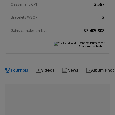
3,587
Classement GPI
2
Bracelets WSOP
$3,405,808
Gains cumulés en Live
Données fournies par
The Hendon Mob
Tournois
Vidéos
News
Album Phot