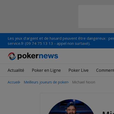
Les jeux d'argent et de hasard peuvent être dangereux : perte
service.fr (09 74 75 13 13 - appel non surtaxé).
Actualité
Poker en Ligne
Poker Live
Comment 
Accueil
Meilleurs joueurs de poker
Michael Noori