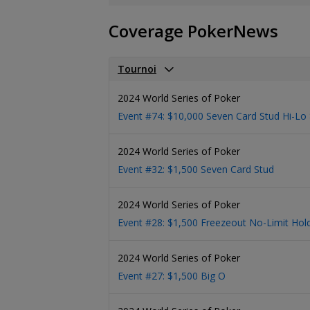
Coverage PokerNews
Tournoi
2024 World Series of Poker
Event #74: $10,000 Seven Card Stud Hi-Lo
2024 World Series of Poker
Event #32: $1,500 Seven Card Stud
2024 World Series of Poker
Event #28: $1,500 Freezeout No-Limit Hol
2024 World Series of Poker
Event #27: $1,500 Big O