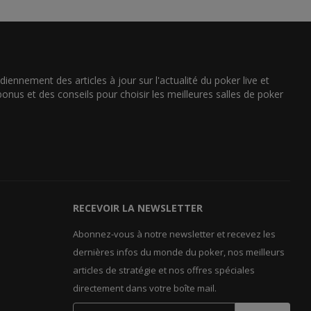
ennement des articles à jour sur l'actualité du poker live et
onus et des conseils pour choisir les meilleures salles de poker
RECEVOIR LA NEWSLETTER
Abonnez-vous à notre newsletter et recevez les
dernières infos du monde du poker, nos meilleurs
articles de stratégie et nos offres spéciales
directement dans votre boîte mail.