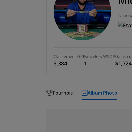
Mi
Nationa
Classement GPI
Bracelets WSOP
Gains cu
3,384
1
$1,724
Tournois
Album Photo