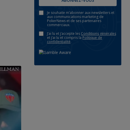
ABONNEZ-VOUS
Je souhaite m’abonner aux newsletters et
aux communications marketing de
PokerNews et de ses partenaires
commerciaux.
J’ai lu et j’accepte les
Conditions générales
et j’ai lu et compris la
Politique de
confidentialité
.