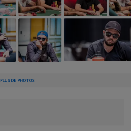
PLUS DE PHOTOS